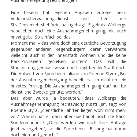
Ausnahmeregelung rechtfertigen?
Eine Leserin hat eigenen Angaben zufolge beim
Verkehrsüberwachungsdienst und bei der
Straßenverkehrsbehörde nachgefragt. Ergebnis: Wolbergs
habe eben noch eine Ausnahmegenehmigung, die auch
privat gelte. So einfach sei das.
Moment mal – das wäre doch eine deutliche Bevorzugung
gegenüber anderen Regensburgern, deren Verwandte
vielleicht auch in der Innenstadt wohnen und die keine
Park-Privilegien genießen dürfen?! Das will die
Stadtzeitung genauer wissen und fragt bei der Stadt nach.
Die Antwort von Sprecherin Juliane von Roenne-Styra: „Bei
der Ausnahmegenehmigung handelt es sich nicht um ein
privates Privileg. Die Ausnahmegenehmigung darf nur für
dienstliche Zwecke genutzt werden.“
Das aber würde ja bedeuten, dass Wolbergs die
Ausnahmegenehmigung rechtswidrig nutzt! „Ja“, sagt von
Roenne-Styra, „dienstliche Fahrten liegen wohl nicht mehr
vor.“ Warum hat er dann aber überhaupt noch die Park-
Sondererlaubnis? „Dem werden wir nach Ihrer Anfrage
jetzt nachgehen“, so die Sprecherin. „Bislang hat daran
noch niemand gedacht.“