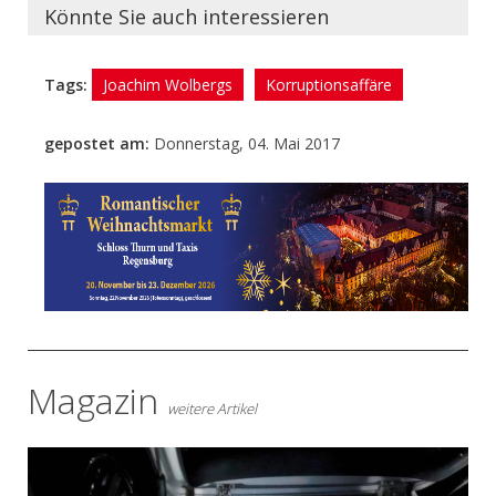
Könnte Sie auch interessieren
Das
„RKK-Monster“
Tags:
Joachim Wolbergs
Korruptionsaffäre
gepostet am:
Donnerstag, 04. Mai 2017
- Anzeige -
Magazin
weitere Artikel