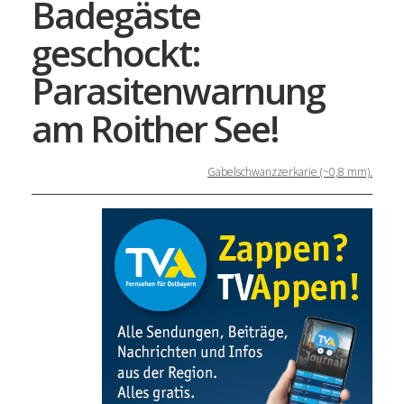
Badegäste
geschockt:
Parasitenwarnung
am Roither See!
Gabelschwanzzerkarie (~0,8 mm).