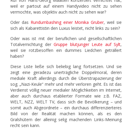
Ruf von Hans-Georg Maaßen konzertiert vernichtet hat,
weil er partout auf einem Handyvideo nicht zu sehen
vermochte, was objektiv auch nicht zu sehen war?
Oder das
Rundumbashing einer Monika Gruber
, weil sie
sich als Kabarettistin den Luxus leistet, nicht links zu sein?
Oder was ist mit der beruflichen und gesellschaftlichen
Totalvernichtung der
Gruppe blutjunger Leute auf Sylt
,
weil sie rotzbesoffen ein dummes Liedchen geträllert
haben?
Diese Liste ließe sich beliebig lang fortsetzen. Und sie
zeigt eine geradezu unerträgliche Doppelmoral, deren
mediale Kraft allerdings durch die Überstrapazierung der
sog. „Nazi-Keule“ mehr und mehr verloren geht. Es ist das
Verdienst völlig neuer medialer Möglichkeiten im Internet,
aber auch durchaus etablierter Formate wie z.B. FAZ,
WELT, NZZ, WELT TV, dass sich die Bevölkerung – und
somit auch Abgeordnete – ein durchaus differenzierteres
Bild von der Realität machen können, als es den
Gralshütern der alleinig selig machenden Links-Meinung
recht sein kann.