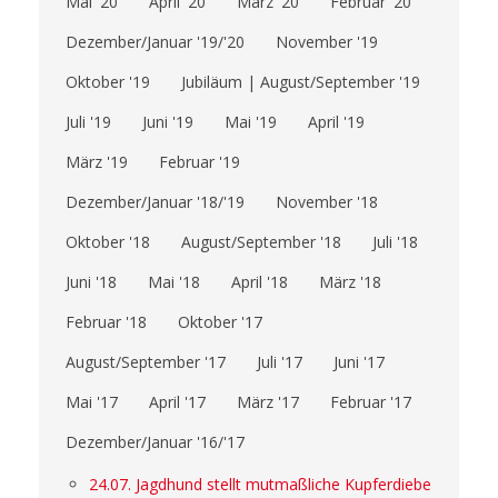
Mai '20
April '20
März '20
Februar '20
Dezember/Januar '19/'20
November '19
Oktober '19
Jubiläum | August/September '19
Juli '19
Juni '19
Mai '19
April '19
März '19
Februar '19
Dezember/Januar '18/'19
November '18
Oktober '18
August/September '18
Juli '18
Juni '18
Mai '18
April '18
März '18
Februar '18
Oktober '17
August/September '17
Juli '17
Juni '17
Mai '17
April '17
März '17
Februar '17
Dezember/Januar '16/'17
24.07. Jagdhund stellt mutmaßliche Kupferdiebe