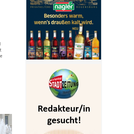
l
t
ie