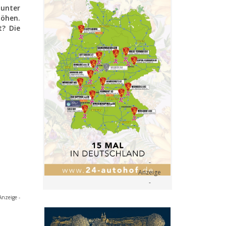
 unter
höhen.
t? Die
Anzeige -