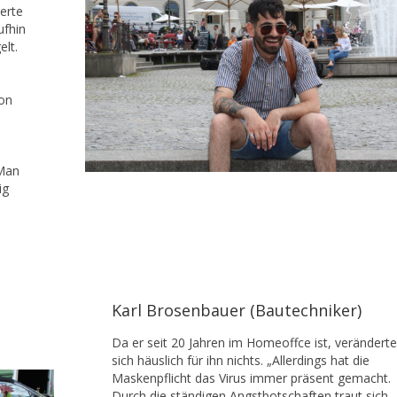
erte
ufhin
elt.
hon
 Man
ig
Karl Brosenbauer (Bautechniker)
Da er seit 20 Jahren im Homeoffce ist, veränderte
sich häuslich für ihn nichts. „Allerdings hat die
Maskenpflicht das Virus immer präsent gemacht.
Durch die ständigen Angstbotschaften traut sich