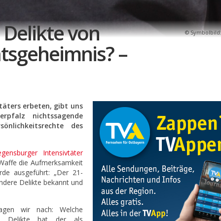
 Delikte von
Symbolbild:
atsgeheimnis? –
vtäters erbeten, gibt uns
erpfalz nichtssagende
nlichkeitsrechte des
nsburger Intensivtäter
-Waffe die Aufmerksamkeit
rde ausgeführt: „Der 21-
andere Delikte bekannt und
fragen wir nach: Welche
he Delikte hat der als