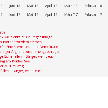
18
Juni '18
Mai '18
April '18
März '18
Februar '18
17
Juni '17
Mai '17
April '17
März '17
Februar '17
iebe
 – wie sieht‘s aus in Regensburg?
s Biotop trotzdem sterben?
rf – Eine Sternstunde der Demokratie
-jähriger Afghane zusammengeschlagen
e Eiche fällen – Bürger, wehrt euch!
ung am Roither See!
der Müll im Weg?
fällen – Bürger, wehrt euch!