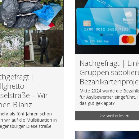
Nachgefragt | Lin
Gruppen sabotier
hgefragt |
Bezahlkartenproje
lghetto
Mitte 2024 wurde die Bezahlk
selstraße – Wir
für Asylbewerber eingeführt. 
hen Bilanz
das gut geklappt?
mehr als fünf Jahren schon
>> weiterlesen
n wir auf die Müllsituation in
egensburger Dieselstraße