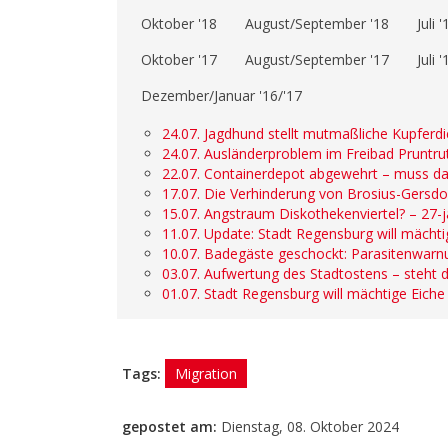
Oktober '18
August/September '18
Juli '
Oktober '17
August/September '17
Juli '
Dezember/Januar '16/'17
24.07. Jagdhund stellt mutmaßliche Kupferd
24.07. Ausländerproblem im Freibad Pruntrut
22.07. Containerdepot abgewehrt – muss da
17.07. Die Verhinderung von Brosius-Gersdo
15.07. Angstraum Diskothekenviertel? – 27
11.07. Update: Stadt Regensburg will mächtig
10.07. Badegäste geschockt: Parasitenwarn
03.07. Aufwertung des Stadtostens – steht 
01.07. Stadt Regensburg will mächtige Eiche 
Tags:
Migration
gepostet am:
Dienstag, 08. Oktober 2024