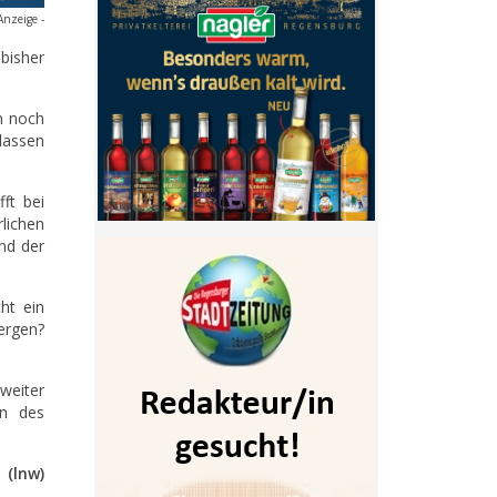
Anzeige -
bisher
n noch
lassen
ft bei
lichen
nd der
ht ein
ergen?
weiter
en des
(lnw)