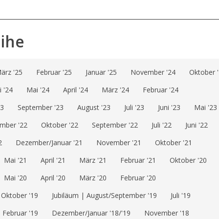
eihe
ärz '25
Februar '25
Januar '25
November '24
Oktober 
i '24
Mai '24
April '24
März '24
Februar '24
23
September '23
August '23
Juli '23
Juni '23
Mai '23
mber '22
Oktober '22
September '22
Juli '22
Juni '22
2
Dezember/Januar '21
November '21
Oktober '21
Mai '21
April '21
März '21
Februar '21
Oktober '20
Mai '20
April '20
März '20
Februar '20
Oktober '19
Jubiläum | August/September '19
Juli '19
Februar '19
Dezember/Januar '18/'19
November '18