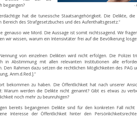
ch begangen?
- 
erdächtige hat die tunesische Staatsangehörigkeit. Die Delikte, die 
m Bereich des Strafgesetzbuches und des Aufenthaltsgesetz.“
kte genauso wie Mord. Die Aussage ist somit nichtssagend. Wir frage
 wir wissen, warum ein Intensivtäter frei auf die Bevölkerung losge
ennung von einzelnen Delikten wird nicht erfolgen. Die Polizei trif
h in Abstimmung mit allen relevanten Institutionen alle erforder
Den Rahmen dazu setzen die rechtlichen Möglichkeiten des PAG u
ung, Anm.d.Red.].“
wort bekommen zu haben. Die Öffentlichkeit hat nach unserer Ansic
ut: Warum werden die Delikte nicht genannt? Gibt es etwas zu verb
lichkeit noch mehr zu beunruhigen?
en bereits begangenen Delikte sind für den konkreten Fall nicht 
 Interesse der Öffentlichkeit hinter den Persönlichkeitsrecht