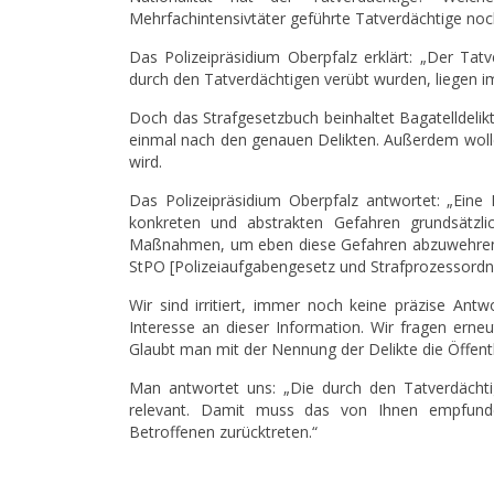
Mehrfachintensivtäter geführte Tatverdächtige no
Das Polizeipräsidium Oberpfalz erklärt: „Der Tatv
durch den Tatverdächtigen verübt wurden, liegen i
Doch das Strafgesetzbuch beinhaltet Bagatelldeli
einmal nach den genauen Delikten. Außerdem wollen
wird.
Das Polizeipräsidium Oberpfalz antwortet: „Eine N
konkreten und abstrakten Gefahren grundsätzlic
Maßnahmen, um eben diese Gefahren abzuwehren. 
StPO [Polizeiaufgabengesetz und Strafprozessordn
Wir sind irritiert, immer noch keine präzise Ant
Interesse an dieser Information. Wir fragen erne
Glaubt man mit der Nennung der Delikte die Öffent
Man antwortet uns: „Die durch den Tatverdächtig
relevant. Damit muss das von Ihnen empfundene
Betroffenen zurücktreten.“