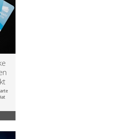
ke
en
kt
arte
Hat