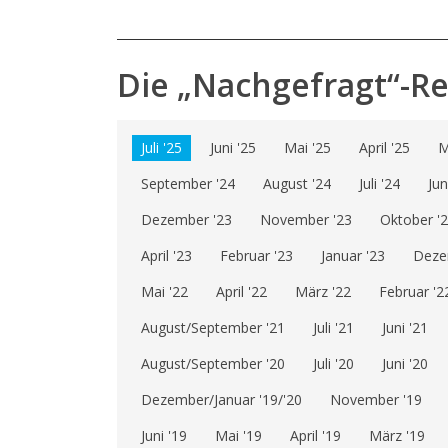
Die „Nachgefragt“-R
Juli '25
Juni '25
Mai '25
April '25
M
September '24
August '24
Juli '24
Jun
Dezember '23
November '23
Oktober '
April '23
Februar '23
Januar '23
Deze
Mai '22
April '22
März '22
Februar '2
August/September '21
Juli '21
Juni '21
August/September '20
Juli '20
Juni '20
Dezember/Januar '19/'20
November '19
Juni '19
Mai '19
April '19
März '19