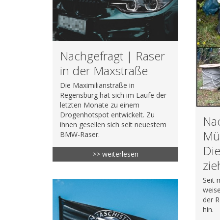
Nachgefragt | Raser
in der Maxstraße
Die Maximilianstraße in
Regensburg hat sich im Laufe der
letzten Monate zu einem
Drogenhotspot entwickelt. Zu
Nac
ihnen gesellen sich seit neuestem
Mül
BMW-Raser.
Die
>> weiterlesen
zie
Seit 
weise
der R
hin.