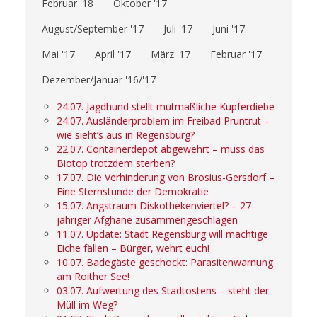
Februar '18
Oktober '17
August/September '17
Juli '17
Juni '17
Mai '17
April '17
März '17
Februar '17
Dezember/Januar '16/'17
24.07. Jagdhund stellt mutmaßliche Kupferdiebe
24.07. Ausländerproblem im Freibad Pruntrut –
wie sieht‘s aus in Regensburg?
22.07. Containerdepot abgewehrt – muss das
Biotop trotzdem sterben?
17.07. Die Verhinderung von Brosius-Gersdorf –
Eine Sternstunde der Demokratie
15.07. Angstraum Diskothekenviertel? – 27-
jähriger Afghane zusammengeschlagen
11.07. Update: Stadt Regensburg will mächtige
Eiche fällen – Bürger, wehrt euch!
10.07. Badegäste geschockt: Parasitenwarnung
am Roither See!
03.07. Aufwertung des Stadtostens – steht der
Müll im Weg?