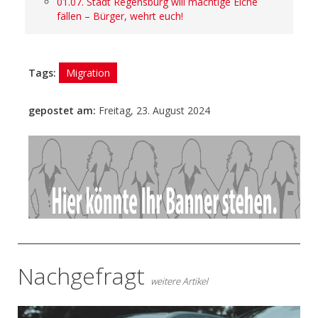
01.07. Stadt Regensburg will mächtige Eiche
fällen – Bürger, wehrt euch!
Tags:
Migration
gepostet am:
Freitag, 23. August 2024
- Anzeige -
Nachgefragt
weitere Artikel