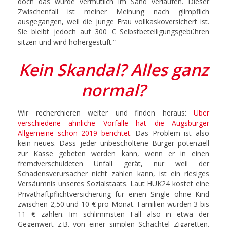
doch das würde vermutlich im Sand verlaufen. Dieser
Zwischenfall ist meiner Meinung nach glimpflich
ausgegangen, weil die junge Frau vollkaskoversichert ist.
Sie bleibt jedoch auf 300 € Selbstbeteiligungsgebühren
sitzen und wird höhergestuft.“
Kein Skandal? Alles ganz
normal?
Wir recherchieren weiter und finden heraus:
Über
verschiedene ähnliche Vorfälle hat die Augsburger
Allgemeine schon 2019 berichtet.
Das Problem ist also
kein neues. Dass jeder unbescholtene Bürger potenziell
zur Kasse gebeten werden kann, wenn er in einen
fremdverschuldeten Unfall gerät, nur weil der
Schadensverursacher nicht zahlen kann, ist ein riesiges
Versäumnis unseres Sozialstaats. Laut HUK24 kostet eine
Privathaftpflichtversicherung für einen Single ohne Kind
zwischen 2,50 und 10 € pro Monat. Familien würden 3 bis
11 € zahlen. Im schlimmsten Fall also in etwa der
Gegenwert z.B. von einer simplen Schachtel Zigaretten.