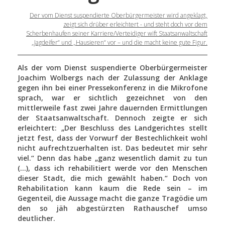
Der vom Dienst suspendierte Oberbürgermeister wird angeklagt,
zeigt sich drüber erleichtert - und steht doch vor dem
Scherbenhaufen seiner Karriere/Verteidiger wift Staatsanwaltschaft
„Jagdeifer“ und „Hausieren“ vor – und die macht keine gute Figur.
Als der vom Dienst suspendierte Oberbürgermeister
Joachim Wolbergs nach der Zulassung der Anklage
gegen ihn bei einer Pressekonferenz in die Mikrofone
sprach, war er sichtlich gezeichnet von den
mittlerweile fast zwei Jahre dauernden Ermittlungen
der Staatsanwaltschaft. Dennoch zeigte er sich
erleichtert: „Der Beschluss des Landgerichtes stellt
jetzt fest, dass der Vorwurf der Bestechlichkeit wohl
nicht aufrechtzuerhalten ist. Das bedeutet mir sehr
viel.“ Denn das habe „ganz wesentlich damit zu tun
(...), dass ich rehabilitiert werde vor den Menschen
dieser Stadt, die mich gewählt haben.“ Doch von
Rehabilitation kann kaum die Rede sein – im
Gegenteil, die Aussage macht die ganze Tragödie um
den so jäh abgestürzten Rathauschef umso
deutlicher.