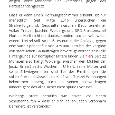
wegen Vorteilsannahme und Verstoßes gegen das
Parteispendengesetz.
Dass er darin einen Hoffnungsschimmer erkennt, ist nur
menschlich: Seit Mitte 2016 untersuchen die
Strafverfolger, ob Geschäfte zwischen Bauunternehmer
Volker Tretzel, Joachim Wolbergs und SPD-Fraktionschef
Norbert Hartl nicht nur dubios, sondern auch strafbewehrt
waren. Tretzel soll, so heißt es nun in der Anklage, gegen
eine satte Spendenflut von 475.000 Euro bei der Vergabe
von städtischen Bauaufträgen bevorzugt worden sein (alle
Hintergründe zur Korruptionsaffäre finden Sie
hier
). Seit 22
Monaten also hängt Wolbergs zwischen den Mühlen der
Justiz. Er saß sechs Wochen in U-Haft, seine Mutter und
seine Schwiegermutter sind Teil der Ermittlungen (sie
sollen Preisnachlässe beim Kauf von Tretzel-Wohnungen
bekommen haben), auch an seinen halbwüchsigen
Kindern geht das alles sicher nicht spurlos vorüber.
Wolbergs steht beruflich wie privat vor einem
Scherbenhaufen – dass er sich da an jeden Strohhalm
klammert, ist verständlich.