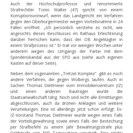
Auch der Hochschulprofessor und renommierte
Strafrechtler Tonio Walter (47) spricht von einem
Korruptionsvorwurf, wenn das Landgericht ein Verfahren
gegen den Oberbürgermeister wegen Vorteilsnahme in 24
Fällen eröffnet. „Ich persönlich verstehe es nicht, wie
angesichts dieses Beschlusses im Rathaus Erleichterung
darüber herrschen kann, dass der OB Angeklagter in
einem Strafprozess ist.“ Er trat vor wenigen Wochen unter
anderem wegen des Umgangs der Partei mit dem
Spendenskandal aus der SPD aus (siehe auch eigenen
Kasten auf dieser Seite).
Neben dem sogenannten „Tretzel-Komplex“ gibt es noch
andere Verfahren, die gegen Wolbergs laufen. Auch in
Sachen Thomas Dietlmeier vom Immobilienzentrum (IZ)
und einen anderen Bauträger wurde die
Staatsanwaltschaft tätig. Noch sind nicht alle Ermittlungen
abgeschlossen, auch da drohen Anklagen und weitere
Verurteilungen. Eine ist allerdings jetzt schon erfolgt: Ex-
IZ-Vorstand Thomas Dietlmeier wurde wegen eines Falls
der Vorteilsgewährung sowie eines Falls der Bestechung
per Strafbefehl zu einem Jahr Bewährungsstrafe plus
Geldstrafe von 500 Tagessätzen verurteilt. Eine relativ