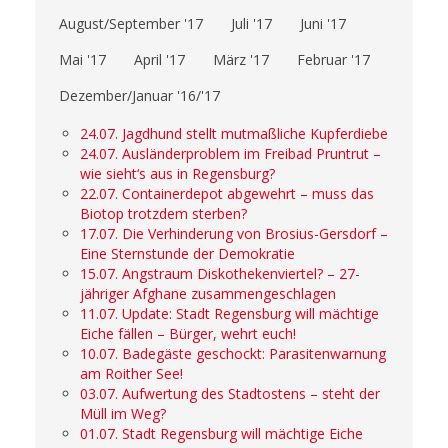
August/September '17
Juli '17
Juni '17
Mai '17
April '17
März '17
Februar '17
Dezember/Januar '16/'17
24.07. Jagdhund stellt mutmaßliche Kupferdiebe
24.07. Ausländerproblem im Freibad Pruntrut –
wie sieht‘s aus in Regensburg?
22.07. Containerdepot abgewehrt – muss das
Biotop trotzdem sterben?
17.07. Die Verhinderung von Brosius-Gersdorf –
Eine Sternstunde der Demokratie
15.07. Angstraum Diskothekenviertel? – 27-
jähriger Afghane zusammengeschlagen
11.07. Update: Stadt Regensburg will mächtige
Eiche fällen – Bürger, wehrt euch!
10.07. Badegäste geschockt: Parasitenwarnung
am Roither See!
03.07. Aufwertung des Stadtostens – steht der
Müll im Weg?
01.07. Stadt Regensburg will mächtige Eiche