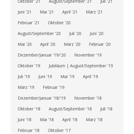
Oktober '21
August/September '21
Juli '21
Juni '21
Mai '21
April '21
März '21
Februar '21
Oktober '20
August/September '20
Juli '20
Juni '20
Mai '20
April '20
März '20
Februar '20
Dezember/Januar '19/'20
November '19
Oktober '19
Jubiläum | August/September '19
Juli '19
Juni '19
Mai '19
April '19
März '19
Februar '19
Dezember/Januar '18/'19
November '18
Oktober '18
August/September '18
Juli '18
Juni '18
Mai '18
April '18
März '18
Februar '18
Oktober '17