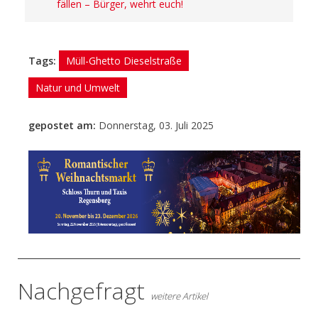
fällen – Bürger, wehrt euch!
Tags:
Müll-Ghetto Dieselstraße
Natur und Umwelt
gepostet am:
Donnerstag, 03. Juli 2025
- Anzeige -
Nachgefragt
weitere Artikel