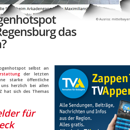
genhotspot
Ausriss: mittelbaye
Regensburg das
n?
ogenhotspot selbst an
erstattung
der letzten
 starke öffentliche
uns herzlich bei allen
MZ hat sich des Themas
lder für
eck