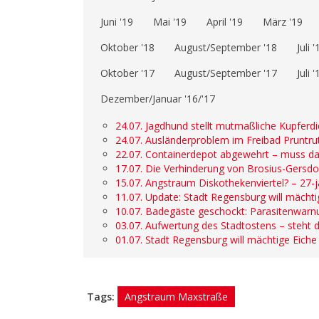
Juni '19
Mai '19
April '19
März '19
Oktober '18
August/September '18
Juli '
Oktober '17
August/September '17
Juli '
Dezember/Januar '16/'17
24.07. Jagdhund stellt mutmaßliche Kupferd
24.07. Ausländerproblem im Freibad Pruntrut
22.07. Containerdepot abgewehrt – muss da
17.07. Die Verhinderung von Brosius-Gersdo
15.07. Angstraum Diskothekenviertel? – 27
11.07. Update: Stadt Regensburg will mächtig
10.07. Badegäste geschockt: Parasitenwarn
03.07. Aufwertung des Stadtostens – steht 
01.07. Stadt Regensburg will mächtige Eiche 
Tags:
Angstraum Maxstraße