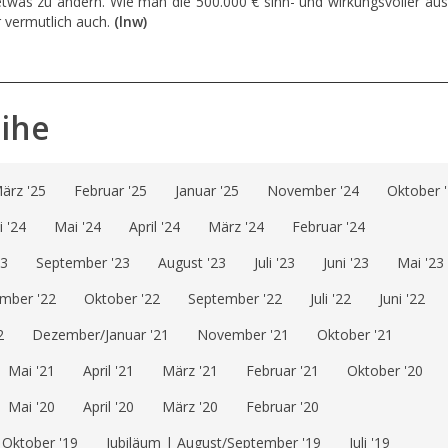
twas zu ändern. Wie man die 500.000 € sinn- und wirkungsvoller au
r vermutlich auch.
(lnw)
eihe
ärz '25
Februar '25
Januar '25
November '24
Oktober 
i '24
Mai '24
April '24
März '24
Februar '24
23
September '23
August '23
Juli '23
Juni '23
Mai '23
mber '22
Oktober '22
September '22
Juli '22
Juni '22
2
Dezember/Januar '21
November '21
Oktober '21
Mai '21
April '21
März '21
Februar '21
Oktober '20
Mai '20
April '20
März '20
Februar '20
Oktober '19
Jubiläum | August/September '19
Juli '19