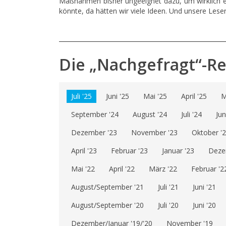
Maßnahmen bisher ungeeignet dazu, um wirklich e
könnte, da hätten wir viele Ideen. Und unsere Lese
Die „Nachgefragt“-R
Juli '25
Juni '25
Mai '25
April '25
M
September '24
August '24
Juli '24
Jun
Dezember '23
November '23
Oktober '
April '23
Februar '23
Januar '23
Deze
Mai '22
April '22
März '22
Februar '2
August/September '21
Juli '21
Juni '21
August/September '20
Juli '20
Juni '20
Dezember/Januar '19/'20
November '19