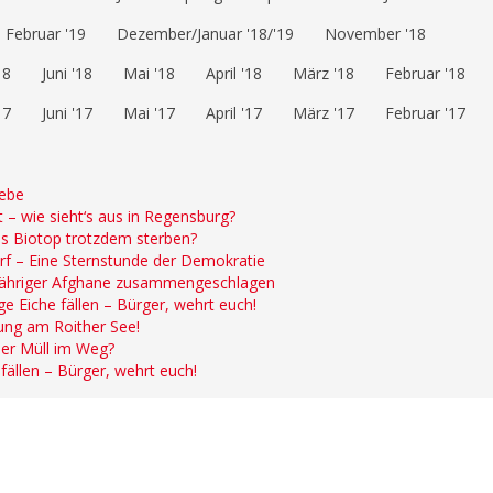
Februar '19
Dezember/Januar '18/'19
November '18
18
Juni '18
Mai '18
April '18
März '18
Februar '18
17
Juni '17
Mai '17
April '17
März '17
Februar '17
iebe
 – wie sieht‘s aus in Regensburg?
s Biotop trotzdem sterben?
rf – Eine Sternstunde der Demokratie
-jähriger Afghane zusammengeschlagen
e Eiche fällen – Bürger, wehrt euch!
ung am Roither See!
der Müll im Weg?
fällen – Bürger, wehrt euch!