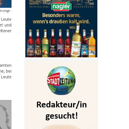
Anzeige -
 Leute
rt und
ltener
samten
me, bei
 Leute