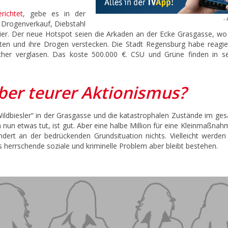
richtet
, gebe es in der
- 
 Drogenverkauf, Diebstahl
sier. Der neue Hotspot seien die Arkaden an der Ecke Grasgasse, wo
ichten und ihre Drogen verstecken. Die Stadt Regensburg habe reagie
cher verglasen. Das koste 500.000 €. CSU und Grüne finden in se
ber teurer Aktionismus?
Wildbiesler“ in der Grasgasse und die katastrophalen Zustände im ge
 nun etwas tut, ist gut. Aber eine halbe Million für eine Kleinmaßnah
ändert an der bedrückenden Grundsituation nichts. Vielleicht werden
s herrschende soziale und kriminelle Problem aber bleibt bestehen.