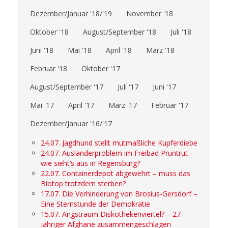
Dezember/Januar '18/'19
November '18
Oktober '18
August/September '18
Juli '18
Juni '18
Mai '18
April '18
März '18
Februar '18
Oktober '17
August/September '17
Juli '17
Juni '17
Mai '17
April '17
März '17
Februar '17
Dezember/Januar '16/'17
24.07. Jagdhund stellt mutmaßliche Kupferdiebe
24.07. Ausländerproblem im Freibad Pruntrut –
wie sieht‘s aus in Regensburg?
22.07. Containerdepot abgewehrt – muss das
Biotop trotzdem sterben?
17.07. Die Verhinderung von Brosius-Gersdorf –
Eine Sternstunde der Demokratie
15.07. Angstraum Diskothekenviertel? – 27-
jähriger Afghane zusammengeschlagen