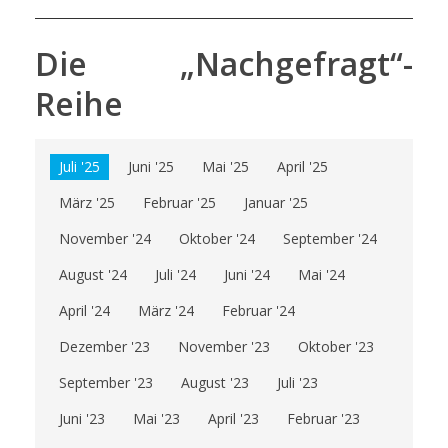
Die „Nachgefragt“-
Reihe
Juli '25
Juni '25
Mai '25
April '25
März '25
Februar '25
Januar '25
November '24
Oktober '24
September '24
August '24
Juli '24
Juni '24
Mai '24
April '24
März '24
Februar '24
Dezember '23
November '23
Oktober '23
September '23
August '23
Juli '23
Juni '23
Mai '23
April '23
Februar '23