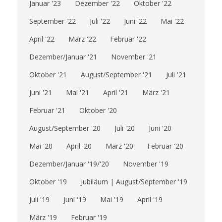
Januar '23
Dezember '22
Oktober '22
September '22
Juli '22
Juni '22
Mai '22
April '22
März '22
Februar '22
Dezember/Januar '21
November '21
Oktober '21
August/September '21
Juli '21
Juni '21
Mai '21
April '21
März '21
Februar '21
Oktober '20
August/September '20
Juli '20
Juni '20
Mai '20
April '20
März '20
Februar '20
Dezember/Januar '19/'20
November '19
Oktober '19
Jubiläum | August/September '19
Juli '19
Juni '19
Mai '19
April '19
März '19
Februar '19