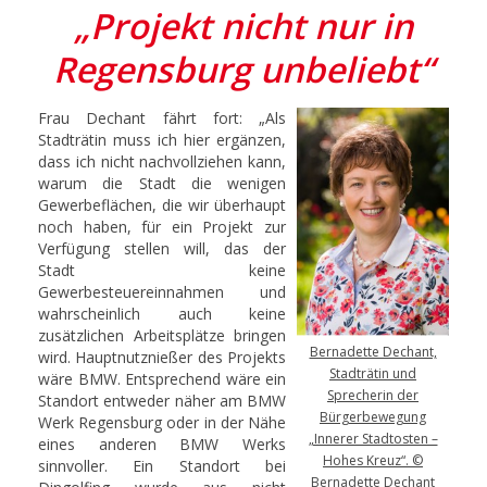
„Projekt nicht nur in
Regensburg unbeliebt“
Frau Dechant fährt fort: „Als
Stadträtin muss ich hier ergänzen,
dass ich nicht nachvollziehen kann,
warum die Stadt die wenigen
Gewerbeflächen, die wir überhaupt
noch haben, für ein Projekt zur
Verfügung stellen will, das der
Stadt keine
Gewerbesteuereinnahmen und
wahrscheinlich auch keine
zusätzlichen Arbeitsplätze bringen
Bernadette Dechant,
wird. Hauptnutznießer des Projekts
Stadträtin und
wäre BMW. Entsprechend wäre ein
Sprecherin der
Standort entweder näher am BMW
Bürgerbewegung
Werk Regensburg oder in der Nähe
„Innerer Stadtosten –
eines anderen BMW Werks
Hohes Kreuz“. ©
sinnvoller. Ein Standort bei
Bernadette Dechant