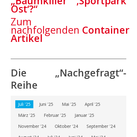
„Baumkiller ‚Sportpark
Ost
‘
?“
Zum
nachfolgenden
Containerd
Artikel
Die „Nachgefragt“-
Reihe
Juli '25
Juni '25
Mai '25
April '25
März '25
Februar '25
Januar '25
November '24
Oktober '24
September '24