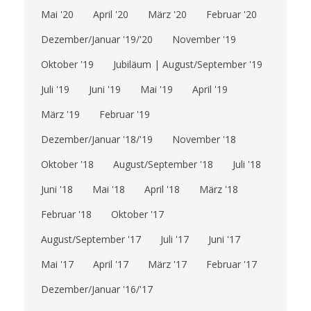
Mai '20
April '20
März '20
Februar '20
Dezember/Januar '19/'20
November '19
Oktober '19
Jubiläum | August/September '19
Juli '19
Juni '19
Mai '19
April '19
März '19
Februar '19
Dezember/Januar '18/'19
November '18
Oktober '18
August/September '18
Juli '18
Juni '18
Mai '18
April '18
März '18
Februar '18
Oktober '17
August/September '17
Juli '17
Juni '17
Mai '17
April '17
März '17
Februar '17
Dezember/Januar '16/'17