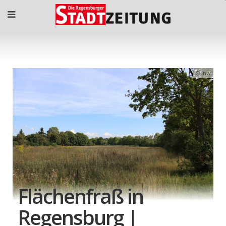
lnw
Flächenfraß in
Regensburg |