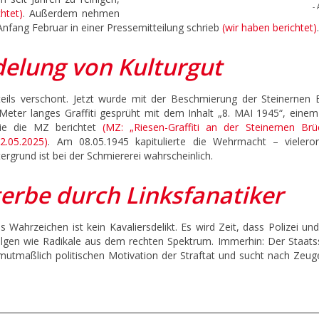
- 
htet)
. Außerdem nehmen
i Anfang Februar in einer Pressemitteilung schrieb
(wir haben berichtet)
.
elung von Kulturgut
teils verschont. Jetzt wurde mit der Beschmierung der Steinernen 
eter langes Graffiti gesprüht mit dem Inhalt „8. MAI 1945“, einem
e die MZ berichtet
(MZ: „Riesen-Graffiti an der Steinernen Brü
2.05.2025)
. Am 08.05.1945 kapitulierte die Wehrmacht – vieleror
tergrund ist bei der Schmiererei wahrscheinlich.
terbe durch Linksfanatiker
hrzeichen ist kein Kavaliersdelikt. Es wird Zeit, dass Polizei und 
rfolgen wie Radikale aus dem rechten Spektrum. Immerhin: Der Staats
mutmaßlich politischen Motivation der Straftat und sucht nach Zeuge