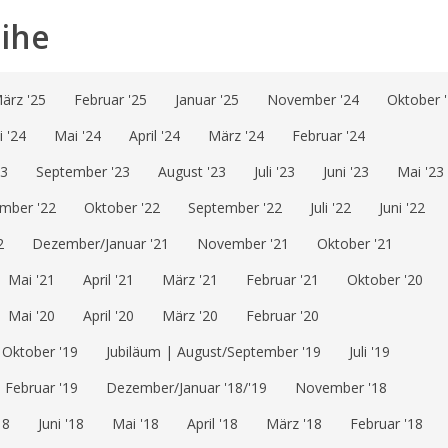
eihe
ärz '25
Februar '25
Januar '25
November '24
Oktober 
i '24
Mai '24
April '24
März '24
Februar '24
23
September '23
August '23
Juli '23
Juni '23
Mai '23
mber '22
Oktober '22
September '22
Juli '22
Juni '22
2
Dezember/Januar '21
November '21
Oktober '21
Mai '21
April '21
März '21
Februar '21
Oktober '20
Mai '20
April '20
März '20
Februar '20
Oktober '19
Jubiläum | August/September '19
Juli '19
Februar '19
Dezember/Januar '18/'19
November '18
18
Juni '18
Mai '18
April '18
März '18
Februar '18