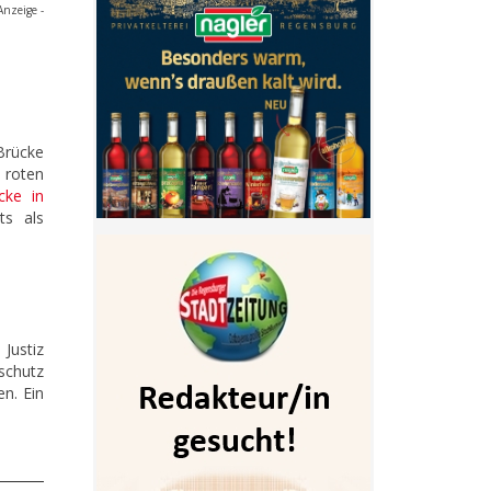
Anzeige -
Brücke
 roten
cke in
ts als
Justiz
schutz
n. Ein