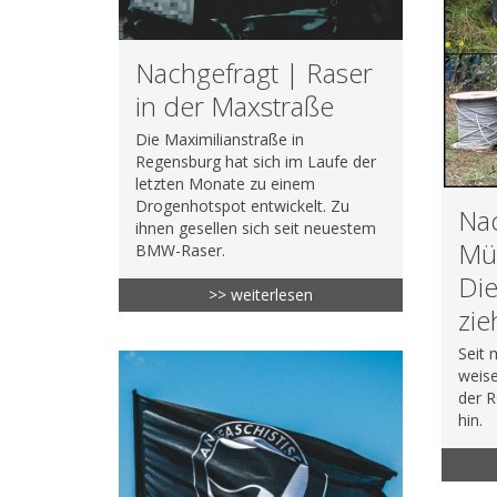
Nachgefragt | Raser
in der Maxstraße
Die Maximilianstraße in
Regensburg hat sich im Laufe der
letzten Monate zu einem
Drogenhotspot entwickelt. Zu
Nac
ihnen gesellen sich seit neuestem
Mül
BMW-Raser.
Die
>> weiterlesen
zie
Seit 
weise
der R
hin.