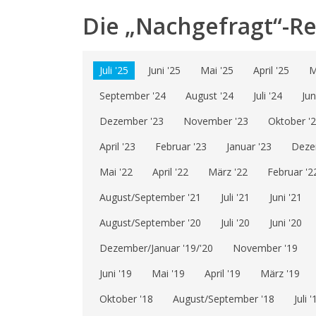
Die „Nachgefragt“-R
Juli '25
Juni '25
Mai '25
April '25
M
September '24
August '24
Juli '24
Jun
Dezember '23
November '23
Oktober '
April '23
Februar '23
Januar '23
Deze
Mai '22
April '22
März '22
Februar '2
August/September '21
Juli '21
Juni '21
August/September '20
Juli '20
Juni '20
Dezember/Januar '19/'20
November '19
Juni '19
Mai '19
April '19
März '19
Oktober '18
August/September '18
Juli '