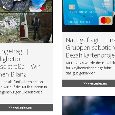
Nachgefragt | Lin
Gruppen sabotier
hgefragt |
Bezahlkartenproje
lghetto
Mitte 2024 wurde die Bezahlk
selstraße – Wir
für Asylbewerber eingeführt. 
hen Bilanz
das gut geklappt?
mehr als fünf Jahren schon
>> weiterlesen
n wir auf die Müllsituation in
egensburger Dieselstraße
>> weiterlesen