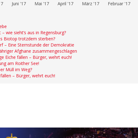
17
Juni '17
Mai '17
April '17
März '17
Februar '17
iebe
 – wie sieht‘s aus in Regensburg?
s Biotop trotzdem sterben?
rf – Eine Sternstunde der Demokratie
-jähriger Afghane zusammengeschlagen
e Eiche fällen – Bürger, wehrt euch!
ung am Roither See!
der Müll im Weg?
fällen – Bürger, wehrt euch!