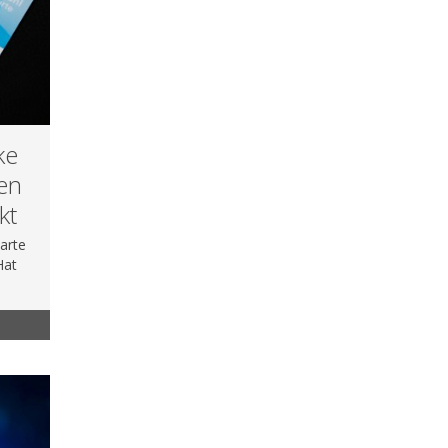
ke
en
kt
arte
Hat