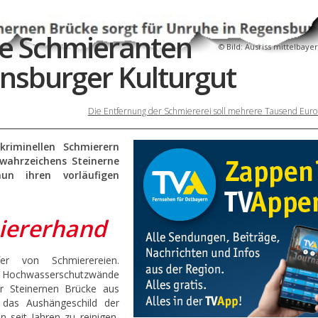
ke Schmieranten
Bild: Ausriss mittelbaye
nsburger Kulturgut
Die Entfernung der Schmiererei soll mehrere Tausend Euro 
kriminellen Schmierern
wahrzeichens Steinerne
un ihren vorläufigen
iererhand
er von Schmierereien.
nd Hochwasserschutzwände
r Steinernen Brücke aus
 das Aushängeschild der
 seit Jahren zu reinigen,