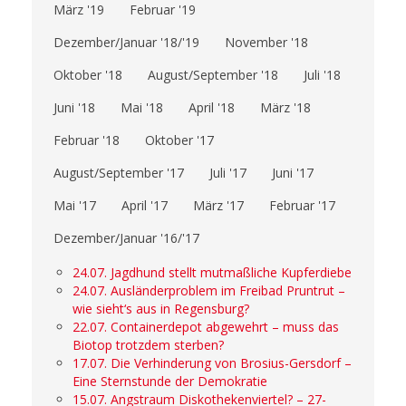
März '19
Februar '19
Dezember/Januar '18/'19
November '18
Oktober '18
August/September '18
Juli '18
Juni '18
Mai '18
April '18
März '18
Februar '18
Oktober '17
August/September '17
Juli '17
Juni '17
Mai '17
April '17
März '17
Februar '17
Dezember/Januar '16/'17
24.07. Jagdhund stellt mutmaßliche Kupferdiebe
24.07. Ausländerproblem im Freibad Pruntrut –
wie sieht‘s aus in Regensburg?
22.07. Containerdepot abgewehrt – muss das
Biotop trotzdem sterben?
17.07. Die Verhinderung von Brosius-Gersdorf –
Eine Sternstunde der Demokratie
15.07. Angstraum Diskothekenviertel? – 27-