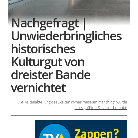
Nachgefragt |
Unwiederbringliches
historisches
Kulturgut von
dreister Bande
vernichtet
Die Keltenabteilung des „kelten römer museum manching“ wurde
ihres größten Schatzes beraubt.