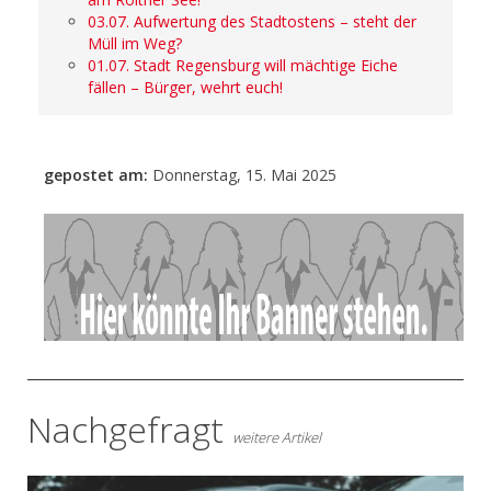
03.07. Aufwertung des Stadtostens – steht der
Müll im Weg?
01.07. Stadt Regensburg will mächtige Eiche
fällen – Bürger, wehrt euch!
gepostet am:
Donnerstag, 15. Mai 2025
- Anzeige -
Nachgefragt
weitere Artikel