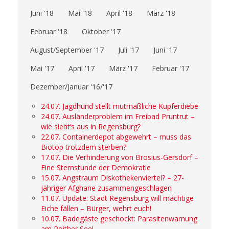
Juni '18
Mai '18
April '18
März '18
Februar '18
Oktober '17
August/September '17
Juli '17
Juni '17
Mai '17
April '17
März '17
Februar '17
Dezember/Januar '16/'17
24.07. Jagdhund stellt mutmaßliche Kupferdiebe
24.07. Ausländerproblem im Freibad Pruntrut –
wie sieht‘s aus in Regensburg?
22.07. Containerdepot abgewehrt – muss das
Biotop trotzdem sterben?
17.07. Die Verhinderung von Brosius-Gersdorf –
Eine Sternstunde der Demokratie
15.07. Angstraum Diskothekenviertel? – 27-
jähriger Afghane zusammengeschlagen
11.07. Update: Stadt Regensburg will mächtige
Eiche fällen – Bürger, wehrt euch!
10.07. Badegäste geschockt: Parasitenwarnung
am Roither See!