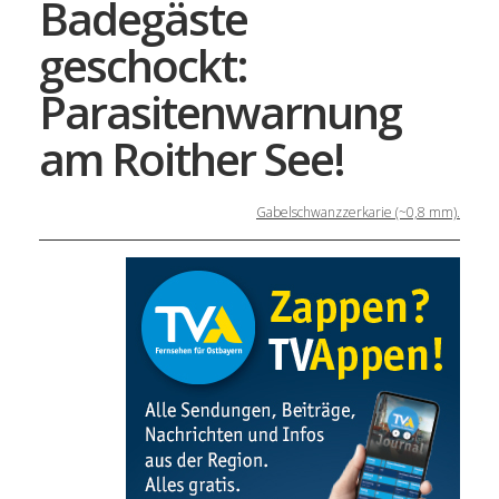
Badegäste
geschockt:
Parasitenwarnung
am Roither See!
Gabelschwanzzerkarie (~0,8 mm).