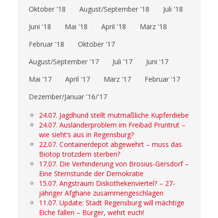
Oktober '18
August/September '18
Juli '18
Juni '18
Mai '18
April '18
März '18
Februar '18
Oktober '17
August/September '17
Juli '17
Juni '17
Mai '17
April '17
März '17
Februar '17
Dezember/Januar '16/'17
24.07. Jagdhund stellt mutmaßliche Kupferdiebe
24.07. Ausländerproblem im Freibad Pruntrut –
wie sieht‘s aus in Regensburg?
22.07. Containerdepot abgewehrt – muss das
Biotop trotzdem sterben?
17.07. Die Verhinderung von Brosius-Gersdorf –
Eine Sternstunde der Demokratie
15.07. Angstraum Diskothekenviertel? – 27-
jähriger Afghane zusammengeschlagen
11.07. Update: Stadt Regensburg will mächtige
Eiche fällen – Bürger, wehrt euch!