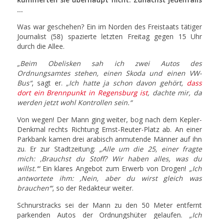
...
Was war geschehen? Ein im Norden des Freistaats tätiger
Journalist (58) spazierte letzten Freitag gegen 15 Uhr
durch die Allee.
„Beim Obelisken sah ich zwei Autos des
Ordnungsamtes stehen, einen Skoda und einen VW-
Bus“
, sagt er.
„Ich hatte ja schon davon gehört,
dass
dort ein Brennpunkt in Regensburg ist
, dachte mir, da
werden jetzt wohl Kontrollen sein.“
Von wegen! Der Mann ging weiter, bog nach dem Kepler-
Denkmal rechts Richtung Ernst-Reuter-Platz ab. An einer
Parkbank kamen drei arabisch anmutende Männer auf ihn
zu. Er zur Stadtzeitung:
„Alle um die 25, einer fragte
mich: ‚Brauchst du Stoff? Wir haben alles, was du
willst.‘“
Ein klares Angebot zum Erwerb von Drogen!
„Ich
antwortete ihm: ‚Nein, aber du wirst gleich was
brauchen‘“
, so der Redakteur weiter.
Schnurstracks sei der Mann zu den 50 Meter entfernt
parkenden Autos der Ordnungshüter gelaufen.
„Ich