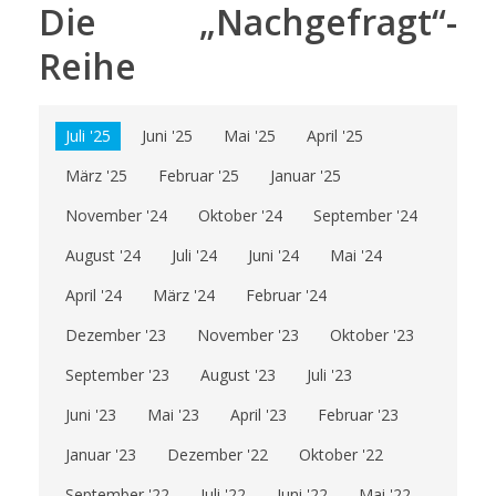
Die „Nachgefragt“-
Reihe
Juli '25
Juni '25
Mai '25
April '25
März '25
Februar '25
Januar '25
November '24
Oktober '24
September '24
August '24
Juli '24
Juni '24
Mai '24
April '24
März '24
Februar '24
Dezember '23
November '23
Oktober '23
September '23
August '23
Juli '23
Juni '23
Mai '23
April '23
Februar '23
Januar '23
Dezember '22
Oktober '22
September '22
Juli '22
Juni '22
Mai '22