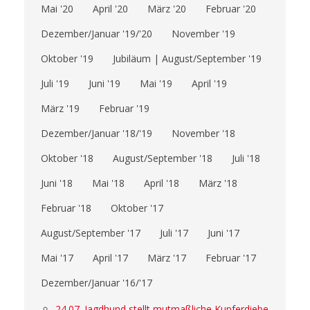
Mai '20
April '20
März '20
Februar '20
Dezember/Januar '19/'20
November '19
Oktober '19
Jubiläum | August/September '19
Juli '19
Juni '19
Mai '19
April '19
März '19
Februar '19
Dezember/Januar '18/'19
November '18
Oktober '18
August/September '18
Juli '18
Juni '18
Mai '18
April '18
März '18
Februar '18
Oktober '17
August/September '17
Juli '17
Juni '17
Mai '17
April '17
März '17
Februar '17
Dezember/Januar '16/'17
24.07. Jagdhund stellt mutmaßliche Kupferdiebe