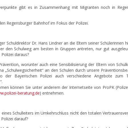
werpunkte gibt es in Zusammenhang mit Migranten noch in Rege
 den Regensburger Bahnhof im Fokus der Polizei.
 Schuldirektor Dr. Hans Lindner an die Eltern seiner Schülerinnen h
ter den Schulweg am besten in Gruppen antreten, nur gut ausgeleu
Polizei daraus?
Prävention, worunter auch eine Sensibilisierung der Eltern von Schul
ema „Schulwegsicherheit“ an den Schulen durch unsere Präventionsb
folio der Bayerischen Polizei auch verschiedene Angebote zum
“.
men können Sie unter anderem der Internetseite von ProPK (Polizei
w.polizei-beratung.de
) entnehmen.
 eines Schulleiters im Umkehrschluss nicht den totalen Vertrauensver
 Polizei darauf?