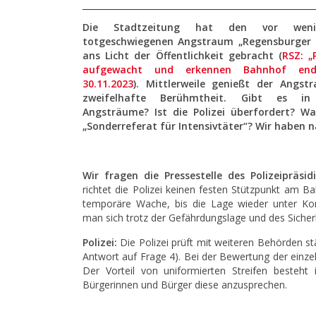
Die
Stadtzeitung hat den vor wen
totgeschwiegenen Angstraum „Regensburger 
ans Licht der Öffentlichkeit gebracht (
RSZ: „
aufgewacht und erkennen Bahnhof endl
30.11.2023
). Mittlerweile genießt der Angs
zweifelhafte Berühmtheit. Gibt es in
Angsträume? Ist die Polizei überfordert? W
„Sonderreferat für Intensivtäter“? Wir haben 
Wir fragen die Pressestelle des Polizeipräsi
richtet die Polizei keinen festen Stützpunkt am Bah
temporäre Wache, bis die Lage wieder unter Kont
man sich trotz der Gefährdungslage und des Sicher
Polizei:
Die Polizei prüft mit weiteren Behörden 
Antwort auf Frage 4). Bei der Bewertung der einz
Der Vorteil von uniformierten Streifen besteht
Bürgerinnen und Bürger diese anzusprechen.