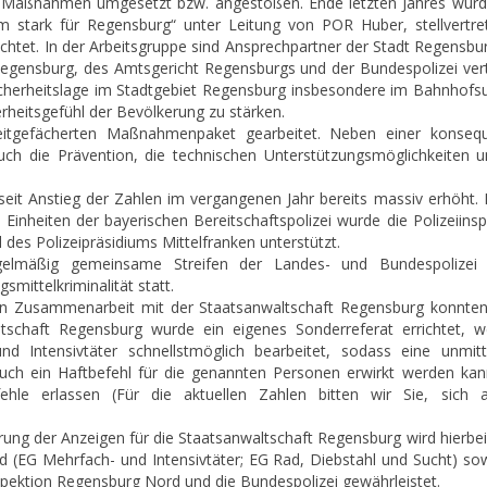
 an Maßnahmen umgesetzt bzw. angestoßen. Ende letzten Jahres wurd
 stark für Regensburg“ unter Leitung von POR Huber, stellvertre
ichtet. In der Arbeitsgruppe sind Ansprechpartner der Stadt Regensbu
Regensburg, des Amtsgericht Regensburgs und der Bundespolizei vert
e Sicherheitslage im Stadtgebiet Regensburg insbesondere im Bahnhofs
erheitsgefühl der Bevölkerung zu stärken.
reitgefächerten Maßnahmenpaket gearbeitet. Neben einer konseq
 auch die Prävention, die technischen Unterstützungsmöglichkeiten u
 seit Anstieg der Zahlen im vergangenen Jahr bereits massiv erhöht.
Einheiten der bayerischen Bereitschaftspolizei wurde die Polizeiins
 des Polizeipräsidiums Mittelfranken unterstützt.
gelmäßig gemeinsame Streifen der Landes- und Bundespolizei
smittelkriminalität statt.
en Zusammenarbeit mit der Staatsanwaltschaft Regensburg konnten
ltschaft Regensburg wurde ein eigenes Sonderreferat errichtet, w
d Intensivtäter schnellstmöglich bearbeitet, sodass eine unmitt
 auch ein Haftbefehl für die genannten Personen erwirkt werden kann
ehle erlassen (Für die aktuellen Zahlen bitten wir Sie, sich 
erung der Anzeigen für die Staatsanwaltschaft Regensburg wird hierbe
d (EG Mehrfach- und Intensivtäter; EG Rad, Diebstahl und Sucht) sow
nspektion Regensburg Nord und die Bundespolizei gewährleistet.