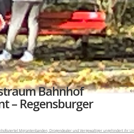
gstraum Bahnhof
t – Regensburger
nhofsviertel Migrantenbanden, Drogendealer und Vergewaltiger ungehindert ihr U