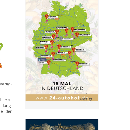
Anzeige -
hierzu
idung.
le der