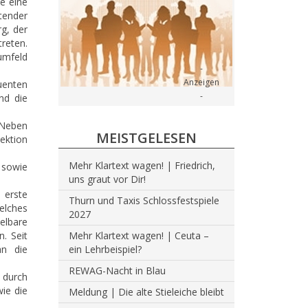
e eine
tender
rg, der
reten.
umfeld
uenten
nd die
 Neben
MEISTGELESEN
pektion
Mehr Klartext wagen! | Friedrich,
 sowie
uns graut vor Dir!
 erste
Thurn und Taxis Schlossfestspiele
elches
2027
elbare
. Seit
Mehr Klartext wagen! | Ceuta –
an die
ein Lehrbeispiel?
REWAG-Nacht in Blau
i durch
ie die
Meldung | Die alte Stieleiche bleibt