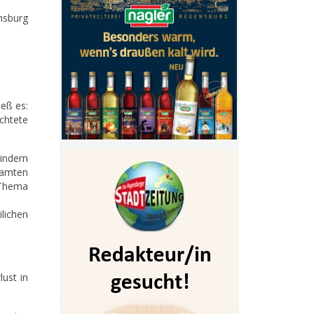
nsburg
ieß es:
chtete
kindern
eamten
 Thema
lichen
lust in