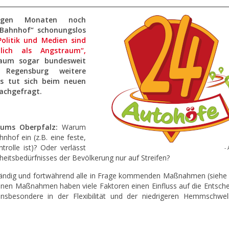
igen Monaten noch
Bahnhof“ schonungslos
Politik und Medien sind
ich als Angstraum“,
traum sogar bundesweit
 Regensburg weitere
as tut sich beim neuen
nachgefragt.
diums Oberpfalz:
Warum
nhof ein (z.B. eine feste,
rolle ist)? Oder verlässt
- 
heitsbedürfnisses der Bevölkerung nur auf Streifen?
ständig und fortwährend alle in Frage kommenden Maßnahmen (siehe 
elnen Maßnahmen haben viele Faktoren einen Einfluss auf die Entsche
 insbesondere in der Flexibilität und der niedrigeren Hemmschwel