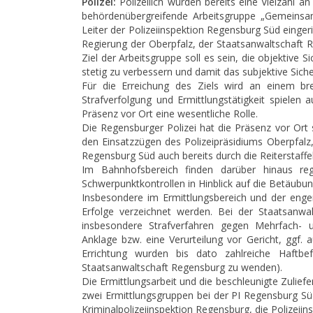
Polizei:
Polizeilich wurden bereits eine Vielzahl
behördenübergreifende Arbeitsgruppe „Gemeinsam
Leiter der Polizeiinspektion Regensburg Süd einger
Regierung der Oberpfalz, der Staatsanwaltschaft 
Ziel der Arbeitsgruppe soll es sein, die objektiv
stetig zu verbessern und damit das subjektive Sich
Für die Erreichung des Ziels wird an einem b
Strafverfolgung und Ermittlungstätigkeit spielen
Präsenz vor Ort eine wesentliche Rolle.
Die Regensburger Polizei hat die Präsenz vor Ort
den Einsatzzügen des Polizeipräsidiums Oberpfalz, 
Regensburg Süd auch bereits durch die Reiterstaffel
Im Bahnhofsbereich finden darüber hinaus re
Schwerpunktkontrollen in Hinblick auf die Betäubung
Insbesondere im Ermittlungsbereich und der eng
Erfolge verzeichnet werden. Bei der Staatsanwa
insbesondere Strafverfahren gegen Mehrfach- un
Anklage bzw. eine Verurteilung vor Gericht, ggf.
Errichtung wurden bis dato zahlreiche Haftbef
Staatsanwaltschaft Regensburg zu wenden).
Die Ermittlungsarbeit und die beschleunigte Zulief
zwei Ermittlungsgruppen bei der PI Regensburg Sü
Kriminalpolizeiinspektion Regensburg, die Polizeii