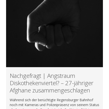
Nachgefragt | Angstraum
Diskothekenviertel? – 27-jähriger
Afghane zusammengeschlagen
Während sich der berüchtigte Regensburger Bahnhof
noch mit Kameras und Polizeipräsenz von seinem Status