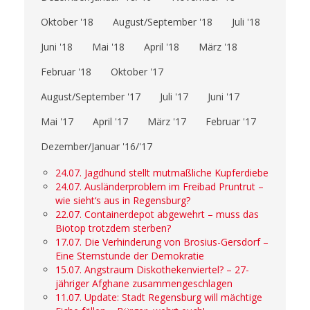
Oktober '18
August/September '18
Juli '18
Juni '18
Mai '18
April '18
März '18
Februar '18
Oktober '17
August/September '17
Juli '17
Juni '17
Mai '17
April '17
März '17
Februar '17
Dezember/Januar '16/'17
24.07. Jagdhund stellt mutmaßliche Kupferdiebe
24.07. Ausländerproblem im Freibad Pruntrut –
wie sieht‘s aus in Regensburg?
22.07. Containerdepot abgewehrt – muss das
Biotop trotzdem sterben?
17.07. Die Verhinderung von Brosius-Gersdorf –
Eine Sternstunde der Demokratie
15.07. Angstraum Diskothekenviertel? – 27-
jähriger Afghane zusammengeschlagen
11.07. Update: Stadt Regensburg will mächtige