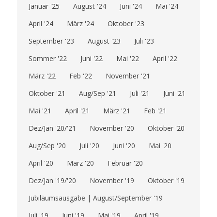
Januar '25
August '24
Juni '24
Mai '24
April '24
März '24
Oktober '23
September '23
August '23
Juli '23
Sommer '22
Juni '22
Mai '22
April '22
März '22
Feb '22
November '21
Oktober '21
Aug/Sep '21
Juli '21
Juni '21
Mai '21
April '21
März '21
Feb '21
Dez/Jan '20/'21
November '20
Oktober '20
Aug/Sep '20
Juli '20
Juni '20
Mai '20
April '20
März '20
Februar '20
Dez/Jan '19/'20
November '19
Oktober '19
Jubiläumsausgabe | August/September '19
Juli '19
Juni '19
Mai '19
April '19