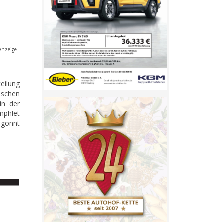
Anzeige -
eilung
ischen
in der
mphlet
egönnt