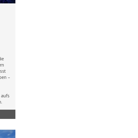
die
rn
ässt
ppen –
 aufs
m.