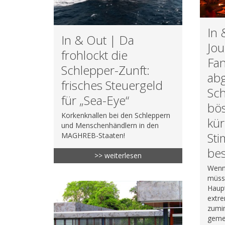
In 
In & Out | Da
Jou
frohlockt die
Fan
Schlepper-Zunft:
abg
frisches Steuergeld
Sch
für „Sea-Eye“
bös
Korkenknallen bei den Schleppern
kür
und Menschenhändlern in den
St
MAGHREB-Staaten!
be
>> weiterlesen
Wenn
müss
Haupt
extr
zumin
geme