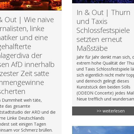
In & Out | Thurn
& Out | Wie naive
und Taxis
rnalisten, linke
Schlossfestspiele
atiker und eine
setzten erneut
ehalfterte
Maßstäbe
lagerdiva der
Jahr für Jahr denkt man sich, 
en AfD innerhalb
extrem hohe Qualität der Thu
und Taxis Schlossfestspiele l
zester Zeit satte
sich eigentlich nicht mehr to
immengewinne
und dennoch gelingt dieses
Kunststück den beiden Sölls
scherten
(ODEON Concerte) jedes Mal
Neue trefflich und wundersa
 Dummheit weh täte,
te das gesamte
>> weiterlesen
stadtstudio der ARD und die
eme Linke Deutschlands
dest seit einigen Tagen
insam vor Schmerz brüllen.