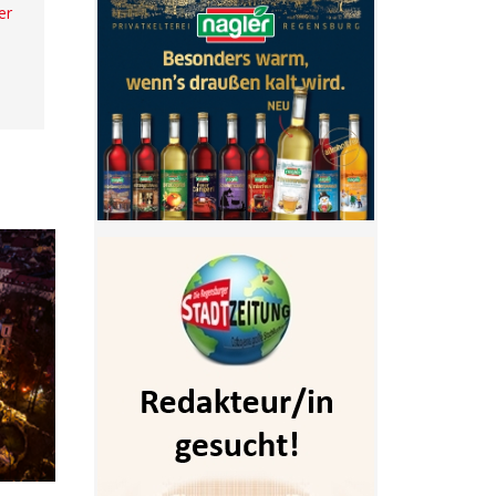
er
- Anzeige -