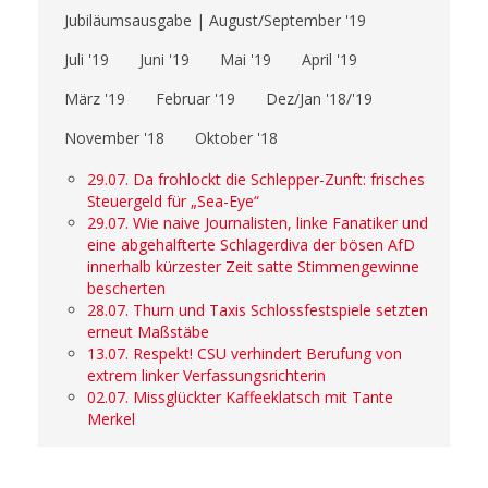
Jubiläumsausgabe | August/September '19
Juli '19
Juni '19
Mai '19
April '19
März '19
Februar '19
Dez/Jan '18/'19
November '18
Oktober '18
29.07. Da frohlockt die Schlepper-Zunft: frisches
Steuergeld für „Sea-Eye“
29.07. Wie naive Journalisten, linke Fanatiker und
eine abgehalfterte Schlagerdiva der bösen AfD
innerhalb kürzester Zeit satte Stimmengewinne
bescherten
28.07. Thurn und Taxis Schlossfestspiele setzten
erneut Maßstäbe
13.07. Respekt! CSU verhindert Berufung von
extrem linker Verfassungsrichterin
02.07. Missglückter Kaffeeklatsch mit Tante
Merkel