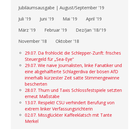
Jubiläumsausgabe | August/September '19
Juli '19
Juni '19
Mai '19
April '19
März '19
Februar '19
Dez/Jan '18/'19
November '18
Oktober '18
29.07. Da frohlockt die Schlepper-Zunft: frisches
Steuergeld für „Sea-Eye“
29.07. Wie naive Journalisten, linke Fanatiker und
eine abgehalfterte Schlagerdiva der bösen AfD
innerhalb kürzester Zeit satte Stimmengewinne
bescherten
28.07. Thurn und Taxis Schlossfestspiele setzten
erneut Maßstäbe
13.07. Respekt! CSU verhindert Berufung von
extrem linker Verfassungsrichterin
02.07. Missglückter Kaffeeklatsch mit Tante
Merkel