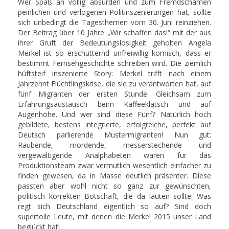
Wer Spaß an völlig absurden und zum Fremdschämen
peinlichen und verlogenen Politinszenierungen hat, sollte
sich unbedingt die Tagesthemen vom 30. Juni reinziehen.
Der Beitrag über 10 Jahre „Wir schaffen das!“ mit der aus
ihrer Gruft der Bedeutungslosigkeit geholten Angela
Merkel ist so erschütternd unfreiwillig komisch, dass er
bestimmt Fernsehgeschichte schreiben wird. Die ziemlich
hüftsteif inszenierte Story: Merkel trifft nach einem
Jahrzehnt Flüchtlingskrise, die sie zu verantworten hat, auf
fünf Migranten der ersten Stunde. Gleichsam zum
Erfahrungsaustausch beim Kaffeeklatsch und auf
Augenhöhe. Und wer sind diese Fünf? Natürlich hoch
gebildete, bestens integrierte, erfolgreiche, perfekt auf
Deutsch parlierende Mustermigranten! Nun gut:
Raubende, mordende, messerstechende und
vergewaltigende Analphabeten wären für das
Produktionsteam zwar vermutlich wesentlich einfacher zu
finden gewesen, da in Masse deutlich präsenter. Diese
passten aber wohl nicht so ganz zur gewünschten,
politisch korrekten Botschaft, die da lauten sollte: Was
regt sich Deutschland eigentlich so auf? Sind doch
supertolle Leute, mit denen die Merkel 2015 unser Land
beglückt hat!