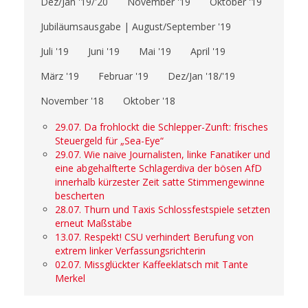
Dez/Jan '19/'20
November '19
Oktober '19
Jubiläumsausgabe | August/September '19
Juli '19
Juni '19
Mai '19
April '19
März '19
Februar '19
Dez/Jan '18/'19
November '18
Oktober '18
29.07. Da frohlockt die Schlepper-Zunft: frisches
Steuergeld für „Sea-Eye“
29.07. Wie naive Journalisten, linke Fanatiker und
eine abgehalfterte Schlagerdiva der bösen AfD
innerhalb kürzester Zeit satte Stimmengewinne
bescherten
28.07. Thurn und Taxis Schlossfestspiele setzten
erneut Maßstäbe
13.07. Respekt! CSU verhindert Berufung von
extrem linker Verfassungsrichterin
02.07. Missglückter Kaffeeklatsch mit Tante
Merkel