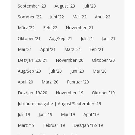
September '23
August '23
Juli '23
Sommer '22
Juni '22
Mai '22
April '22
März '22
Feb '22
November '21
Oktober '21
Aug/Sep '21
Juli '21
Juni '21
Mai '21
April '21
März '21
Feb '21
Dez/Jan '20/'21
November '20
Oktober '20
Aug/Sep '20
Juli '20
Juni '20
Mai '20
April '20
März '20
Februar '20
Dez/Jan '19/'20
November '19
Oktober '19
Jubiläumsausgabe | August/September '19
Juli '19
Juni '19
Mai '19
April '19
März '19
Februar '19
Dez/Jan '18/'19