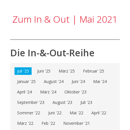
Zum In & Out | Mai 2021
Die In-&-Out-Reihe
Juli '25
Juni '25
März '25
Februar '25
Januar '25
August '24
Juni '24
Mai '24
April '24
März '24
Oktober '23
September '23
August '23
Juli '23
Sommer '22
Juni '22
Mai '22
April '22
März '22
Feb '22
November '21