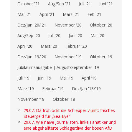
Oktober '21
Aug/Sep '21
Juli '21
Juni '21
Mai '21
April '21
März '21
Feb '21
Dez/Jan '20/'21
November '20
Oktober '20
Aug/Sep '20
Juli '20
Juni '20
Mai '20
April '20
März '20
Februar '20
Dez/Jan '19/'20
November '19
Oktober '19
Jubiläumsausgabe | August/September '19
Juli '19
Juni '19
Mai '19
April '19
März '19
Februar '19
Dez/Jan '18/'19
November '18
Oktober '18
29.07. Da frohlockt die Schlepper-Zunft: frisches
Steuergeld für „Sea-Eye“
29.07. Wie naive Journalisten, linke Fanatiker und
eine abgehalfterte Schlagerdiva der bösen AfD