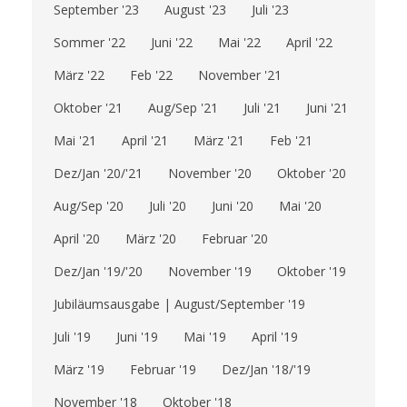
September '23
August '23
Juli '23
Sommer '22
Juni '22
Mai '22
April '22
März '22
Feb '22
November '21
Oktober '21
Aug/Sep '21
Juli '21
Juni '21
Mai '21
April '21
März '21
Feb '21
Dez/Jan '20/'21
November '20
Oktober '20
Aug/Sep '20
Juli '20
Juni '20
Mai '20
April '20
März '20
Februar '20
Dez/Jan '19/'20
November '19
Oktober '19
Jubiläumsausgabe | August/September '19
Juli '19
Juni '19
Mai '19
April '19
März '19
Februar '19
Dez/Jan '18/'19
November '18
Oktober '18