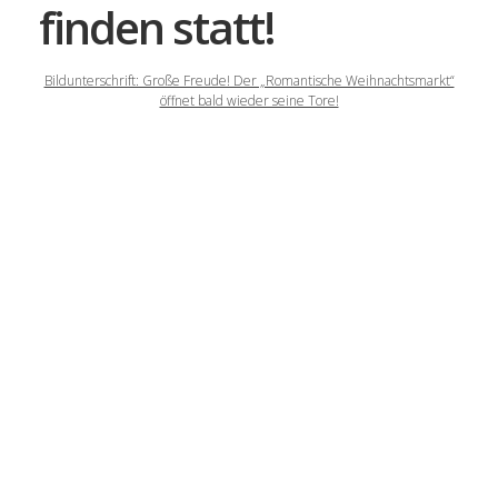
finden statt!
Bildunterschrift: Große Freude! Der „Romantische Weihnachtsmarkt“
öffnet bald wieder seine Tore!