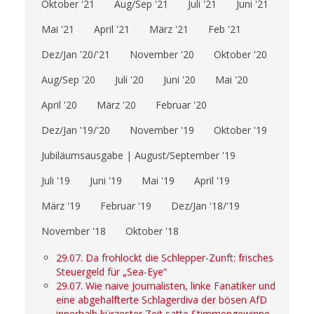
Oktober '21
Aug/Sep '21
Juli '21
Juni '21
Mai '21
April '21
März '21
Feb '21
Dez/Jan '20/'21
November '20
Oktober '20
Aug/Sep '20
Juli '20
Juni '20
Mai '20
April '20
März '20
Februar '20
Dez/Jan '19/'20
November '19
Oktober '19
Jubiläumsausgabe | August/September '19
Juli '19
Juni '19
Mai '19
April '19
März '19
Februar '19
Dez/Jan '18/'19
November '18
Oktober '18
29.07. Da frohlockt die Schlepper-Zunft: frisches
Steuergeld für „Sea-Eye“
29.07. Wie naive Journalisten, linke Fanatiker und
eine abgehalfterte Schlagerdiva der bösen AfD
innerhalb kürzester Zeit satte Stimmengewinne