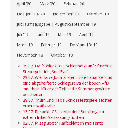
April '20
März '20
Februar '20
Dez/Jan '19/'20
November '19
Oktober '19
Jubiläumsausgabe | August/September '19
Juli '19
Juni '19
Mai '19
April '19
März '19
Februar '19
Dez/Jan '18/'19
November '18
Oktober '18
29.07. Da frohlockt die Schlepper-Zunft: frisches
Steuergeld für „Sea-Eye“
29.07. Wie naive Journalisten, linke Fanatiker und
eine abgehalfterte Schlagerdiva der bösen AfD
innerhalb kürzester Zeit satte Stimmengewinne
bescherten
28.07. Thurn und Taxis Schlossfestspiele setzten
erneut Maßstäbe
13.07. Respekt! CSU verhindert Berufung von
extrem linker Verfassungsrichterin
02.07. Missglückter Kaffeeklatsch mit Tante