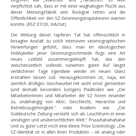
verpflichtet sah, dass er mit einer waghalsigen Flucht aus
dieser Meinungsfabrik sein Rückgrat retten und die
Öffentlichkeit vor den SZ-Gesinnungsinquisiteuren warnen
konnte. (RSZ 07/20, In&Out)
Die Wirkung dieser tapferen Tat hat offensichtlich in
besagter Anstalt zu solch intensiven seismographischen
Verwerfungen geführt, dass man im ideologischen
Hobbykeller jener Gesinnungsschmiede flugs eine Art
neues Leitbild zusammengeklopft hat, das den
zwischenzeitlich vollends ruinierten guten Ruf längst
verblichener Tage irgendwie wieder im neuen Glanz
erstrahlen lassen soll. Herausgekommen ist, naja, ein
ziemlich drolliges Geschwurbel mit wohl ernst gemeinten
(und deshalb besonders lustigen) Pladitüden wie „Die
Mitarbeiterinnen und Mitarbeiter der SZ hören einander
zu, unabhängig von Alter, Geschlecht, Hierarchie und
Betriebszugehörigkeit.“ oder Knallern wie „Die
Süddeutsche Zeitung versteht sich als Leuchtturm in einer
unruhigen und unübersichtlichen Welt.“ Pruuuhahahahaha!
Und zu guter Letzt noch eine kleine Prise Scientology: „Die
SZ-Identität ist in allen ihren Produkten – ob analog oder