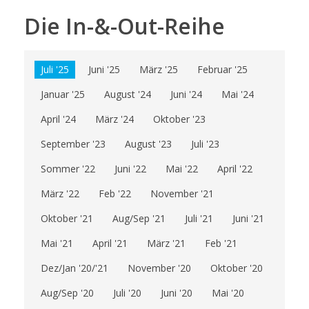
Die In-&-Out-Reihe
Juli '25
Juni '25
März '25
Februar '25
Januar '25
August '24
Juni '24
Mai '24
April '24
März '24
Oktober '23
September '23
August '23
Juli '23
Sommer '22
Juni '22
Mai '22
April '22
März '22
Feb '22
November '21
Oktober '21
Aug/Sep '21
Juli '21
Juni '21
Mai '21
April '21
März '21
Feb '21
Dez/Jan '20/'21
November '20
Oktober '20
Aug/Sep '20
Juli '20
Juni '20
Mai '20