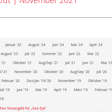
Januar '25
August '24
Juni '24
Mai '24
April '24
August '23
Juli '23
Sommer '22
Juni '22
Mai '22
'21
Oktober '21
Aug/Sep '21
Juli '21
Juni '21
Mai '2
0/'21
November '20
Oktober '20
Aug/Sep '20
Juli '20
Februar '20
Dez/Jan '19/'20
November '19
Oktober '19
Juli '19
Juni '19
Mai '19
April '19
März '19
Februar '1
'18
sches Steuergeld für „Sea-Eye“