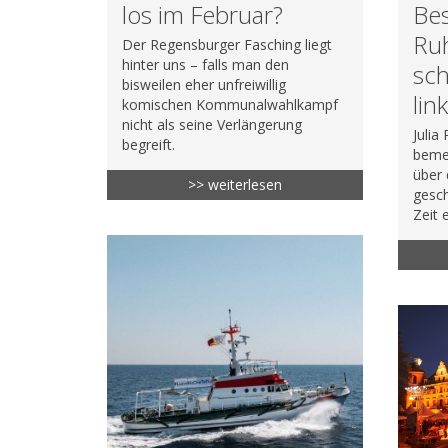
los im Februar?
Bes
Ruh
Der Regensburger Fasching liegt
hinter uns – falls man den
sc
bisweilen eher unfreiwillig
lin
komischen Kommunalwahlkampf
nicht als seine Verlängerung
Julia
begreift.
beme
über 
>> weiterlesen
gesch
Zeit 