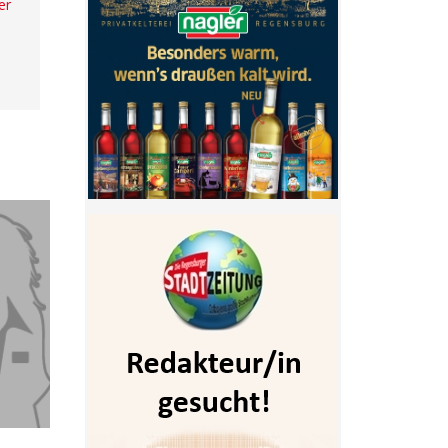
er
- Anzeige -