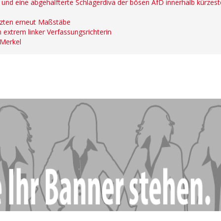
er und eine abgehalfterte Schlagerdiva der bösen AfD innerhalb kürzest
etzten erneut Maßstäbe
 extrem linker Verfassungsrichterin
 Merkel