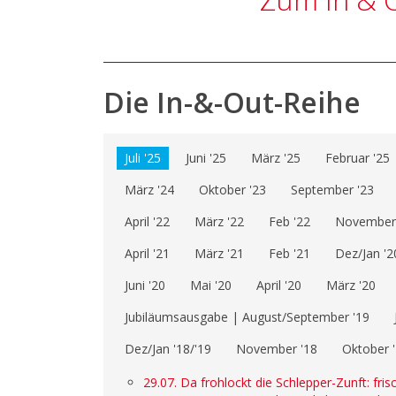
Die In-&-Out-Reihe
Juli '25
Juni '25
März '25
Februar '25
März '24
Oktober '23
September '23
April '22
März '22
Feb '22
November 
April '21
März '21
Feb '21
Dez/Jan '2
Juni '20
Mai '20
April '20
März '20
Jubiläumsausgabe | August/September '19
Dez/Jan '18/'19
November '18
Oktober 
29.07. Da frohlockt die Schlepper-Zunft: fri