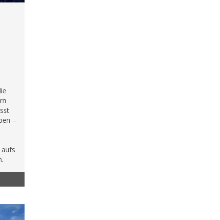
die
rn
ässt
ppen –
 aufs
m.