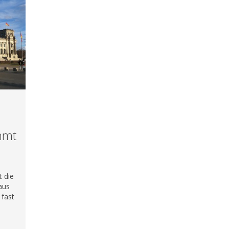
mmt
 die
aus
fast