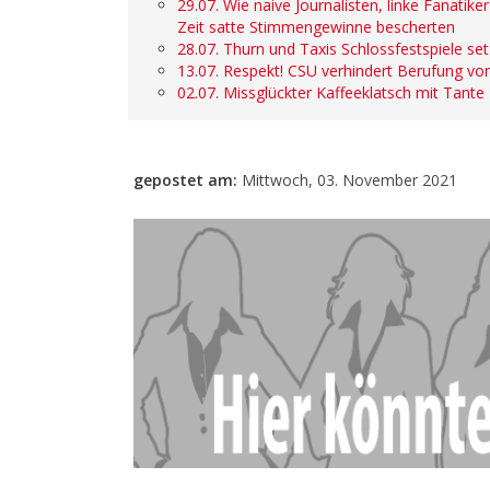
29.07. Wie naive Journalisten, linke Fanatik
Zeit satte Stimmengewinne bescherten
28.07. Thurn und Taxis Schlossfestspiele s
13.07. Respekt! CSU verhindert Berufung von
02.07. Missglückter Kaffeeklatsch mit Tante
gepostet am:
Mittwoch, 03. November 2021