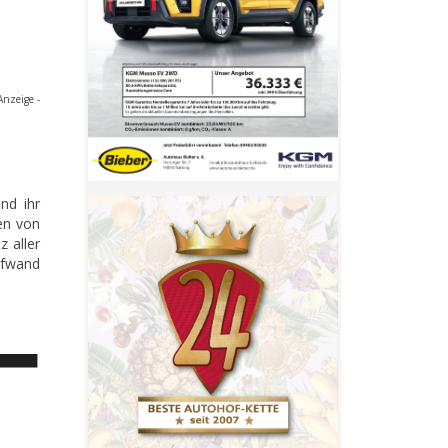
Anzeige -
nd ihr
en von
 aller
ufwand