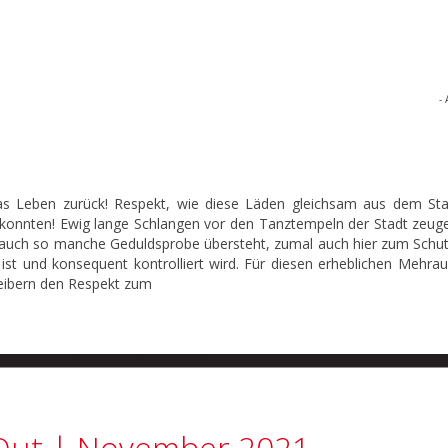
- 
das Leben zurück! Respekt, wie diese Läden gleichsam aus dem Sta
en konnten! Ewig lange Schlangen vor den Tanztempeln der Stadt zeug
auch so manche Geduldsprobe übersteht, zumal auch hier zum Schutz
ist und konsequent kontrolliert wird. Für diesen erheblichen Mehra
reibern den Respekt zum
Out | November 2021