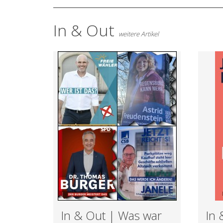
In & Out
weitere Artikel
In & Out | Was war
In 