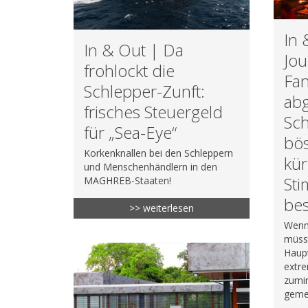
In 
In & Out | Da
Jou
frohlockt die
Fan
Schlepper-Zunft:
abg
frisches Steuergeld
Sch
für „Sea-Eye“
bös
Korkenknallen bei den Schleppern
kür
und Menschenhändlern in den
St
MAGHREB-Staaten!
be
>> weiterlesen
Wenn
müss
Haupt
extr
zumin
geme