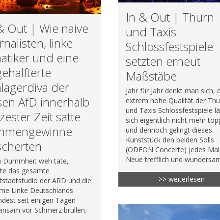
In & Out | Thurn
& Out | Wie naive
und Taxis
rnalisten, linke
Schlossfestspiele
atiker und eine
setzten erneut
ehalfterte
Maßstäbe
lagerdiva der
Jahr für Jahr denkt man sich, 
en AfD innerhalb
extrem hohe Qualität der Thu
und Taxis Schlossfestspiele l
zester Zeit satte
sich eigentlich nicht mehr to
immengewinne
und dennoch gelingt dieses
Kunststück den beiden Sölls
scherten
(ODEON Concerte) jedes Mal
Neue trefflich und wundersa
 Dummheit weh täte,
te das gesamte
>> weiterlesen
stadtstudio der ARD und die
eme Linke Deutschlands
dest seit einigen Tagen
insam vor Schmerz brüllen.