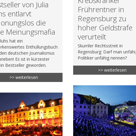
Krebskranker
tseller von Julia
Frührentner in
s entlarvt
Regensburg zu
honungslos die
hoher Geldstrafe
ke Meinungsmafia
verurteilt
 Ruhs hat ein
Skurriler Rechtsstreit in
rkenswertes Enthüllungsbuch
Regensburg: Darf man unfäh
den deutschen Journalismus
Politiker unfähig nennen?
rieben! Es ist in kürzester
ein Bestseller geworden.
>> weiterlesen
>> weiterlesen