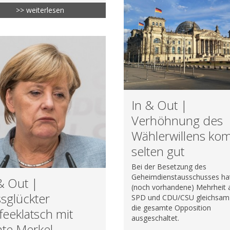
>> weiterlesen
In & Out |
Verhöhnung des
Wählerwillens ko
selten gut
Bei der Besetzung des
Geheimdienstausschusses hat
& Out |
(noch vorhandene) Mehrheit 
sglückter
SPD und CDU/CSU gleichsam 
die gesamte Opposition
feeklatsch mit
ausgeschaltet.
te Merkel