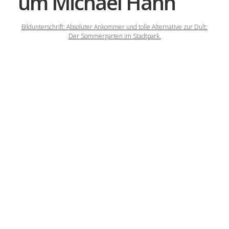
um Michael Hahn
Bildunterschrift: Absoluter Ankommer und tolle Alternative zur Dult:
Der Sommergarten im Stadtpark.