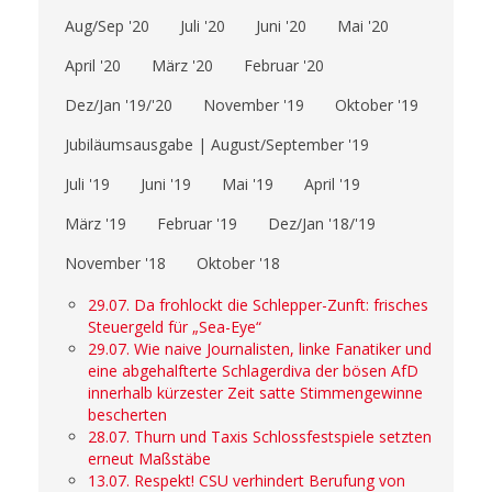
Aug/Sep '20
Juli '20
Juni '20
Mai '20
April '20
März '20
Februar '20
Dez/Jan '19/'20
November '19
Oktober '19
Jubiläumsausgabe | August/September '19
Juli '19
Juni '19
Mai '19
April '19
März '19
Februar '19
Dez/Jan '18/'19
November '18
Oktober '18
29.07. Da frohlockt die Schlepper-Zunft: frisches
Steuergeld für „Sea-Eye“
29.07. Wie naive Journalisten, linke Fanatiker und
eine abgehalfterte Schlagerdiva der bösen AfD
innerhalb kürzester Zeit satte Stimmengewinne
bescherten
28.07. Thurn und Taxis Schlossfestspiele setzten
erneut Maßstäbe
13.07. Respekt! CSU verhindert Berufung von