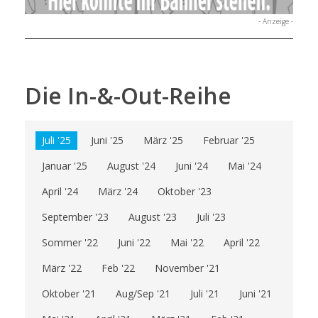
- Anzeige -
Die In-&-Out-Reihe
Juli '25
Juni '25
März '25
Februar '25
Januar '25
August '24
Juni '24
Mai '24
April '24
März '24
Oktober '23
September '23
August '23
Juli '23
Sommer '22
Juni '22
Mai '22
April '22
März '22
Feb '22
November '21
Oktober '21
Aug/Sep '21
Juli '21
Juni '21