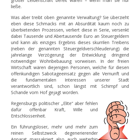
großer Leidenschaft bereit wären – wenn man sie nur
ließe.
Was aber treibt oben genannte Verwaltung? Sie überzieht
eben diese Schmacks mit an Absurdität kaum noch zu
überbietenden Prozessen, verliert diese in Serie, versenkt
dabei Tausende und Abertausende Euro an Steuergeldern
und kann als einziges Ergebnis dieses skurrilen Treibens
(neben der genannten Steuergeldverschleuderung) die
jahrelange Verzögerung der Entwicklung dringend
notwendiger Wohnbebauung vorweisen. In der freien
Wirtschaft wären diejenigen Personen, welche für diesen
offenkundigen Sabotageeinsatz gegen alle Vernunft und
die fundamentalen Interessen unserer Stadt
verantwortlich sind, schon längst mit Schimpf und
Schande vom Hof gejagt worden.
Regensburgs politischer „Elite“ aber fehlen
dafür offenbar Kraft, Wille und
Entschlossenheit.
Ein führungsloser, mehr und mehr zum
reinen Selbstzweck degenerierender
Apparat massakriert also auch weiterhin