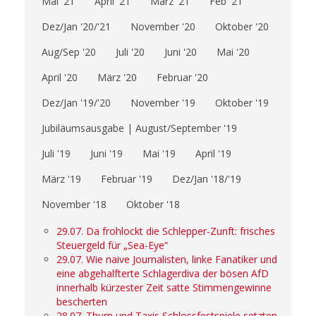
Mai '21
April '21
März '21
Feb '21
Dez/Jan '20/'21
November '20
Oktober '20
Aug/Sep '20
Juli '20
Juni '20
Mai '20
April '20
März '20
Februar '20
Dez/Jan '19/'20
November '19
Oktober '19
Jubiläumsausgabe | August/September '19
Juli '19
Juni '19
Mai '19
April '19
März '19
Februar '19
Dez/Jan '18/'19
November '18
Oktober '18
29.07. Da frohlockt die Schlepper-Zunft: frisches
Steuergeld für „Sea-Eye“
29.07. Wie naive Journalisten, linke Fanatiker und
eine abgehalfterte Schlagerdiva der bösen AfD
innerhalb kürzester Zeit satte Stimmengewinne
bescherten
28.07. Thurn und Taxis Schlossfestspiele setzten