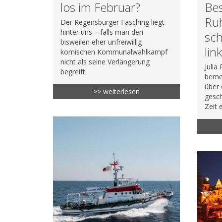
los im Februar?
Bes
Ruh
Der Regensburger Fasching liegt
hinter uns – falls man den
sc
bisweilen eher unfreiwillig
lin
komischen Kommunalwahlkampf
nicht als seine Verlängerung
Julia
begreift.
beme
über 
>> weiterlesen
gesch
Zeit 