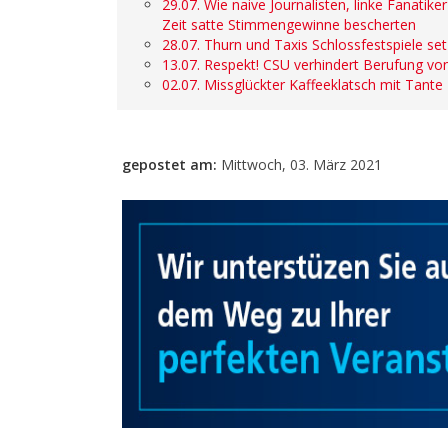
29.07. Wie naive Journalisten, linke Fanatik
Zeit satte Stimmengewinne bescherten
28.07. Thurn und Taxis Schlossfestspiele s
13.07. Respekt! CSU verhindert Berufung von
02.07. Missglückter Kaffeeklatsch mit Tante
gepostet am:
Mittwoch, 03. März 2021