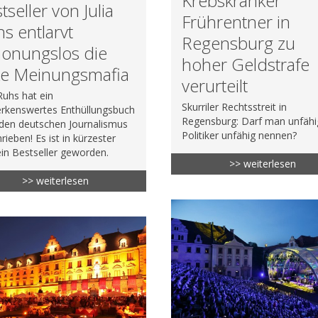
Krebskranker
tseller von Julia
Frührentner in
s entlarvt
Regensburg zu
honungslos die
hoher Geldstrafe
ke Meinungsmafia
verurteilt
 Ruhs hat ein
Skurriler Rechtsstreit in
rkenswertes Enthüllungsbuch
Regensburg: Darf man unfäh
den deutschen Journalismus
Politiker unfähig nennen?
rieben! Es ist in kürzester
ein Bestseller geworden.
>> weiterlesen
>> weiterlesen