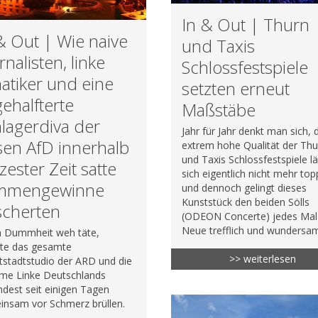
In & Out | Thurn
& Out | Wie naive
und Taxis
rnalisten, linke
Schlossfestspiele
atiker und eine
setzten erneut
ehalfterte
Maßstäbe
lagerdiva der
Jahr für Jahr denkt man sich, 
en AfD innerhalb
extrem hohe Qualität der Thu
und Taxis Schlossfestspiele l
zester Zeit satte
sich eigentlich nicht mehr to
immengewinne
und dennoch gelingt dieses
Kunststück den beiden Sölls
scherten
(ODEON Concerte) jedes Mal
Neue trefflich und wundersa
 Dummheit weh täte,
te das gesamte
>> weiterlesen
stadtstudio der ARD und die
eme Linke Deutschlands
dest seit einigen Tagen
insam vor Schmerz brüllen.