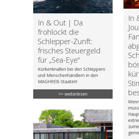
In 
In & Out | Da
Jou
frohlockt die
Fan
Schlepper-Zunft:
abg
frisches Steuergeld
Sch
für „Sea-Eye“
bös
Korkenknallen bei den Schleppern
kür
und Menschenhändlern in den
St
MAGHREB-Staaten!
be
>> weiterlesen
Wenn
müss
Haupt
extr
zumin
geme