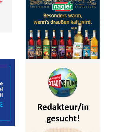
er
- Anzeige -