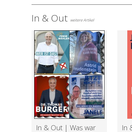
In & Out
weitere Artikel
In & Out | Was war
In 