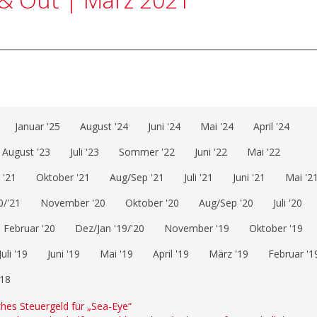
Januar '25
August '24
Juni '24
Mai '24
April '24
August '23
Juli '23
Sommer '22
Juni '22
Mai '22
'21
Oktober '21
Aug/Sep '21
Juli '21
Juni '21
Mai '2
0/'21
November '20
Oktober '20
Aug/Sep '20
Juli '20
Februar '20
Dez/Jan '19/'20
November '19
Oktober '19
Juli '19
Juni '19
Mai '19
April '19
März '19
Februar '1
'18
sches Steuergeld für „Sea-Eye“