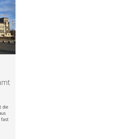
mmt
 die
aus
fast