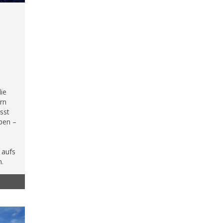
die
rn
ässt
ppen –
 aufs
m.