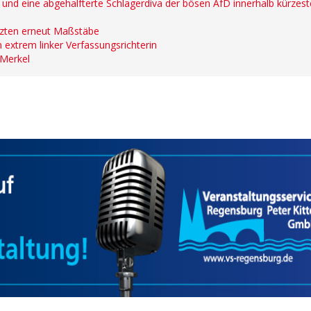
er und eine abgehalfterte Schlagerdiva der bösen AfD innerhalb kürzest
etzten erneut Maßstäbe
 extrem linker Verfassungsrichterin
 Merkel