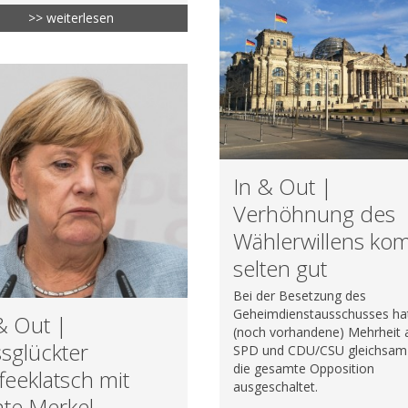
>> weiterlesen
In & Out |
Verhöhnung des
Wählerwillens ko
selten gut
Bei der Besetzung des
Geheimdienstausschusses hat
& Out |
(noch vorhandene) Mehrheit 
sglückter
SPD und CDU/CSU gleichsam 
die gesamte Opposition
feeklatsch mit
ausgeschaltet.
te Merkel