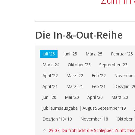
Die In-&-Out-Reihe
Juli '25
Juni '25
März '25
Februar '25
März '24
Oktober '23
September '23
April '22
März '22
Feb '22
November 
April '21
März '21
Feb '21
Dez/Jan '2
Juni '20
Mai '20
April '20
März '20
Jubiläumsausgabe | August/September '19
Dez/Jan '18/'19
November '18
Oktober 
29.07. Da frohlockt die Schlepper-Zunft: fri