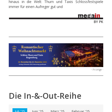
hinaus in die Welt: Thurn und Taxis Schlossfestspiele
immer für einen Aufreger gut und
BY PK
- Anzeige -
Die In-&-Out-Reihe
Juli '25
Juni '25
März '25
Februar '25