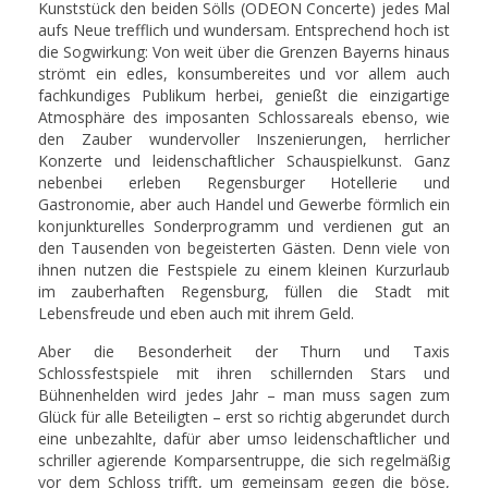
Kunststück den beiden Sölls (ODEON Concerte) jedes Mal
aufs Neue trefflich und wundersam. Entsprechend hoch ist
die Sogwirkung: Von weit über die Grenzen Bayerns hinaus
strömt ein edles, konsumbereites und vor allem auch
fachkundiges Publikum herbei, genießt die einzigartige
Atmosphäre des imposanten Schlossareals ebenso, wie
den Zauber wundervoller Inszenierungen, herrlicher
Konzerte und leidenschaftlicher Schauspielkunst. Ganz
nebenbei erleben Regensburger Hotellerie und
Gastronomie, aber auch Handel und Gewerbe förmlich ein
konjunkturelles Sonderprogramm und verdienen gut an
den Tausenden von begeisterten Gästen. Denn viele von
ihnen nutzen die Festspiele zu einem kleinen Kurzurlaub
im zauberhaften Regensburg, füllen die Stadt mit
Lebensfreude und eben auch mit ihrem Geld.
Aber die Besonderheit der Thurn und Taxis
Schlossfestspiele mit ihren schillernden Stars und
Bühnenhelden wird jedes Jahr – man muss sagen zum
Glück für alle Beteiligten – erst so richtig abgerundet durch
eine unbezahlte, dafür aber umso leidenschaftlicher und
schriller agierende Komparsentruppe, die sich regelmäßig
vor dem Schloss trifft, um gemeinsam gegen die böse,