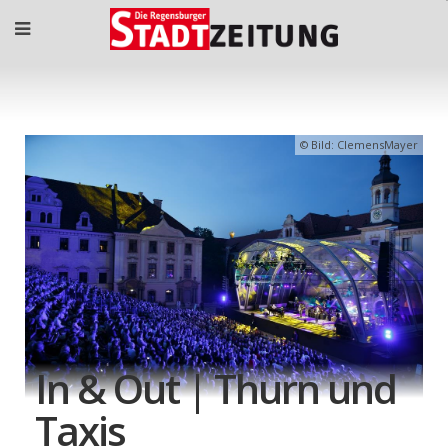
Bild: ClemensMayer
In & Out | Thurn und
Taxis