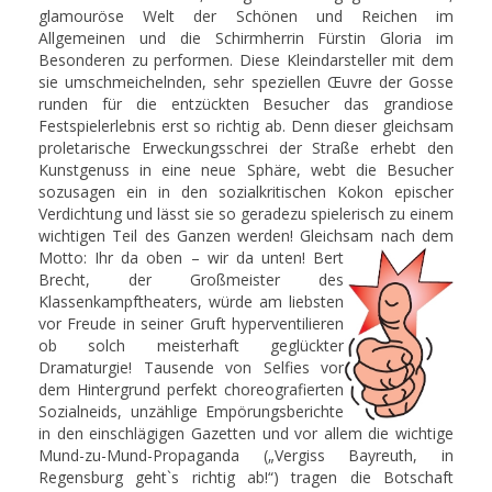
glamouröse Welt der Schönen und Reichen im
Allgemeinen und die Schirmherrin Fürstin Gloria im
Besonderen zu performen. Diese Kleindarsteller mit dem
sie umschmeichelnden, sehr speziellen Œuvre der Gosse
runden für die entzückten Besucher das grandiose
Festspielerlebnis erst so richtig ab. Denn dieser gleichsam
proletarische Erweckungsschrei der Straße erhebt den
Kunstgenuss in eine neue Sphäre, webt die Besucher
sozusagen ein in den sozialkritischen Kokon epischer
Verdichtung und lässt sie so geradezu spielerisch zu einem
wichtigen Teil des Ganzen werden! Gleichsam nach dem
Motto: Ihr da oben – wir da unten!
Bert
Brecht, der Großmeister des
Klassenkampftheaters, würde am liebsten
vor Freude in seiner Gruft hyperventilieren
ob solch meisterhaft geglückter
Dramaturgie! Tausende von Selfies vor
dem Hintergrund perfekt choreografierten
Sozialneids, unzählige Empörungsberichte
in den einschlägigen Gazetten und vor allem die wichtige
Mund-zu-Mund-Propaganda („Vergiss Bayreuth, in
Regensburg geht`s richtig ab!“) tragen die Botschaft