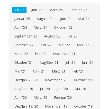
Juli '25
Juni '25
März '25
Februar '25
Januar '25
August '24
Juni '24
Mai '24
April '24
März '24
Oktober '23
September '23
August '23
Juli '23
Sommer '22
Juni '22
Mai '22
April '22
März '22
Feb '22
November '21
Oktober '21
Aug/Sep '21
Juli '21
Juni '21
Mai '21
April '21
März '21
Feb '21
Dez/Jan '20/'21
November '20
Oktober '20
Aug/Sep '20
Juli '20
Juni '20
Mai '20
April '20
März '20
Februar '20
Dez/Jan '19/'20
November '19
Oktober '19