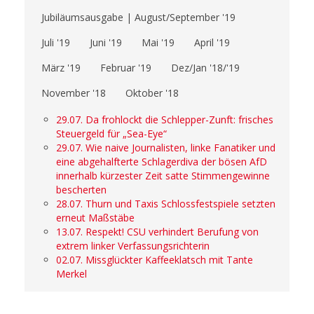
Jubiläumsausgabe | August/September '19
Juli '19
Juni '19
Mai '19
April '19
März '19
Februar '19
Dez/Jan '18/'19
November '18
Oktober '18
29.07. Da frohlockt die Schlepper-Zunft: frisches
Steuergeld für „Sea-Eye“
29.07. Wie naive Journalisten, linke Fanatiker und
eine abgehalfterte Schlagerdiva der bösen AfD
innerhalb kürzester Zeit satte Stimmengewinne
bescherten
28.07. Thurn und Taxis Schlossfestspiele setzten
erneut Maßstäbe
13.07. Respekt! CSU verhindert Berufung von
extrem linker Verfassungsrichterin
02.07. Missglückter Kaffeeklatsch mit Tante
Merkel