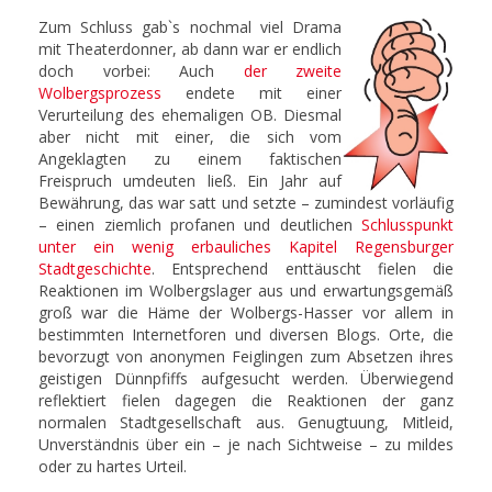
Zum Schluss gab`s nochmal viel Drama
mit Theaterdonner, ab dann war er endlich
doch vorbei: Auch
der zweite
Wolbergsprozess
endete mit einer
Verurteilung des ehemaligen OB. Diesmal
aber nicht mit einer, die sich vom
Angeklagten zu einem faktischen
Freispruch umdeuten ließ. Ein Jahr auf
Bewährung, das war satt und setzte – zumindest vorläufig
– einen ziemlich profanen und deutlichen
Schlusspunkt
unter ein wenig erbauliches Kapitel Regensburger
Stadtgeschichte
. Entsprechend enttäuscht fielen die
Reaktionen im Wolbergslager aus und erwartungsgemäß
groß war die Häme der Wolbergs-Hasser vor allem in
bestimmten Internetforen und diversen Blogs. Orte, die
bevorzugt von anonymen Feiglingen zum Absetzen ihres
geistigen Dünnpfiffs aufgesucht werden. Überwiegend
reflektiert fielen dagegen die Reaktionen der ganz
normalen Stadtgesellschaft aus. Genugtuung, Mitleid,
Unverständnis über ein – je nach Sichtweise – zu mildes
oder zu hartes Urteil.