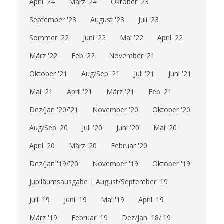
April '24
März '24
Oktober '23
September '23
August '23
Juli '23
Sommer '22
Juni '22
Mai '22
April '22
März '22
Feb '22
November '21
Oktober '21
Aug/Sep '21
Juli '21
Juni '21
Mai '21
April '21
März '21
Feb '21
Dez/Jan '20/'21
November '20
Oktober '20
Aug/Sep '20
Juli '20
Juni '20
Mai '20
April '20
März '20
Februar '20
Dez/Jan '19/'20
November '19
Oktober '19
Jubiläumsausgabe | August/September '19
Juli '19
Juni '19
Mai '19
April '19
März '19
Februar '19
Dez/Jan '18/'19