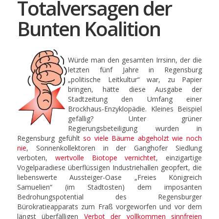
Totalversagen der
Bunten Koalition
Würde man den gesamten Irrsinn, der die
letzten fünf Jahre in Regensburg
„politische Leitkultur“ war, zu Papier
bringen, hätte diese Ausgabe der
Stadtzeitung den Umfang einer
Brockhaus-Enzyklopädie. Kleines Beispiel
gefällig? Unter grüner
Regierungsbeteiligung wurden in
Regensburg gefühlt
so viele Bäume abgeholzt wie noch
nie
, Sonnenkollektoren in der Ganghofer Siedlung
verboten,
wertvolle Biotope vernichtet
, einzigartige
Vogelparadiese überflüssigen Industriehallen geopfert, die
liebenswerte Aussteiger-Oase „Freies Königreich
Samuelien“ (im Stadtosten) dem imposanten
Bedrohungspotential des Regensburger
Bürokratieapparats zum Fraß vorgeworfen und vor dem
längst überfälligen
Verbot der vollkommen sinnfreien