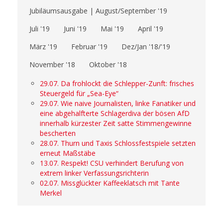
Jubiläumsausgabe | August/September '19
Juli '19
Juni '19
Mai '19
April '19
März '19
Februar '19
Dez/Jan '18/'19
November '18
Oktober '18
29.07. Da frohlockt die Schlepper-Zunft: frisches
Steuergeld für „Sea-Eye“
29.07. Wie naive Journalisten, linke Fanatiker und
eine abgehalfterte Schlagerdiva der bösen AfD
innerhalb kürzester Zeit satte Stimmengewinne
bescherten
28.07. Thurn und Taxis Schlossfestspiele setzten
erneut Maßstäbe
13.07. Respekt! CSU verhindert Berufung von
extrem linker Verfassungsrichterin
02.07. Missglückter Kaffeeklatsch mit Tante
Merkel