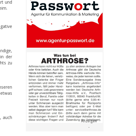
Art und
eim.
gative
ndige,
in der
chts zu
unseren
 etwas
, auch