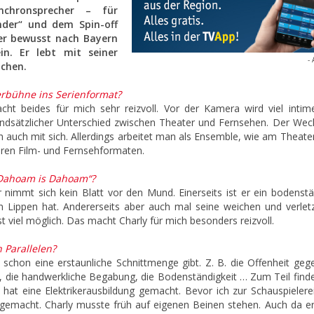
chronsprecher – für
nder“ und dem Spin-off
 er bewusst nach Bayern
in. Er lebt mit seiner
- 
nchen.
erbühne ins Serienformat?
cht beides für mich sehr reizvoll. Vor der Kamera wird viel intim
grundsätzlicher Unterschied zwischen Theater und Fernsehen. Der Wech
ch auch mit sich. Allerdings arbeitet man als Ensemble, wie am Theate
eren Film- und Fernsehformaten.
 „Dahoam is Dahoam“?
r nimmt sich kein Blatt vor den Mund. Einerseits ist er ein bodenstä
 Lippen hat. Andererseits aber auch mal seine weichen und verletz
st viel möglich. Das macht Charly für mich besonders reizvoll.
h Parallelen?
s schon eine erstaunliche Schnittmenge gibt. Z. B. die Offenheit geg
die handwerkliche Begabung, die Bodenständigkeit … Zum Teil finde
y hat eine Elektrikerausbildung gemacht. Bevor ich zur Schauspielere
 gemacht. Charly musste früh auf eigenen Beinen stehen. Auch da e