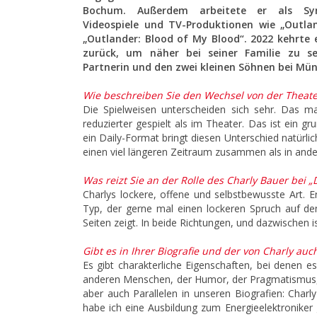
Bochum. Außerdem arbeitete er als Syn
Videospiele und TV-Produktionen wie „Outla
„Outlander: Blood of My Blood“. 2022 kehrte
zurück, um näher bei seiner Familie zu se
Partnerin und den zwei kleinen Söhnen bei Mü
Wie beschreiben Sie den Wechsel von der Theat
Die Spielweisen unterscheiden sich sehr. Das ma
reduzierter gespielt als im Theater. Das ist ein 
ein Daily-Format bringt diesen Unterschied natürli
einen viel längeren Zeitraum zusammen als in and
Was reizt Sie an der Rolle des Charly Bauer bei
Charlys lockere, offene und selbstbewusste Art. E
Typ, der gerne mal einen lockeren Spruch auf den
Seiten zeigt. In beide Richtungen, und dazwischen i
Gibt es in Ihrer Biografie und der von Charly auc
Es gibt charakterliche Eigenschaften, bei denen e
anderen Menschen, der Humor, der Pragmatismus, 
aber auch Parallelen in unseren Biografien: Charl
habe ich eine Ausbildung zum Energieelektroniker