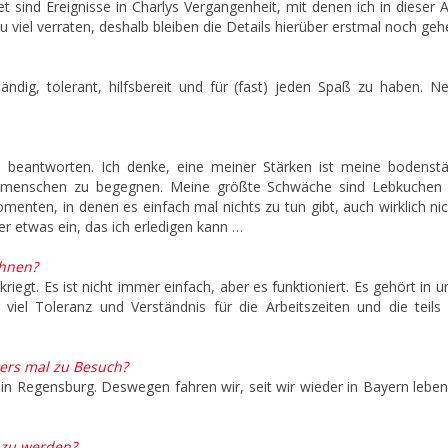
 sind Ereignisse in Charlys Vergangenheit, mit denen ich in dieser 
 viel verraten, deshalb bleiben die Details hierüber erstmal noch geh
ändig, tolerant, hilfsbereit und für (fast) jeden Spaß zu haben. Ne
u beantworten. Ich denke, eine meiner Stärken ist meine bodenstä
Mitmenschen zu begegnen. Meine größte Schwäche sind Lebkuchen 
omenten, in denen es einfach mal nichts zu tun gibt, auch wirklich ni
er etwas ein, das ich erledigen kann …
Ihnen?
iegt. Es ist nicht immer einfach, aber es funktioniert. Es gehört in 
r viel Toleranz und Verständnis für die Arbeitszeiten und die teils
ters mal zu Besuch?
n Regensburg. Deswegen fahren wir, seit wir wieder in Bayern leben
 zu werden?