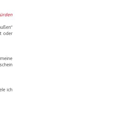
würden
außen“
at oder
 meine
schein
ele ich