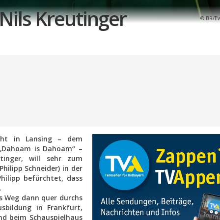
 Nils Kreutinger
BR/E
cht in Lansing – dem
e „Dahoam is Dahoam“ –
tinger, will sehr zum
Philipp Schneider) in der
hilipp befürchtet, dass
…
rs Weg dann quer durchs
sbildung in Frankfurt,
d beim Schauspielhaus