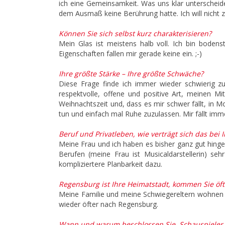
ich eine Gemeinsamkeit. Was uns klar unterscheidet
dem Ausmaß keine Berührung hatte. Ich will nicht zu
Können Sie sich selbst kurz charakterisieren?
Mein Glas ist meistens halb voll. Ich bin bodenst
Eigenschaften fallen mir gerade keine ein. ;-)
Ihre größte Stärke – Ihre größte Schwäche?
Diese Frage finde ich immer wieder schwierig z
respektvolle, offene und positive Art, meinen 
Weihnachtszeit und, dass es mir schwer fällt, in M
tun und einfach mal Ruhe zuzulassen. Mir fällt imm
Beruf und Privatleben, wie verträgt sich das bei 
Meine Frau und ich haben es bisher ganz gut hingekr
Berufen (meine Frau ist Musicaldarstellerin) seh
kompliziertere Planbarkeit dazu.
Regensburg ist Ihre Heimatstadt, kommen Sie öf
Meine Familie und meine Schwiegereltern wohnen i
wieder öfter nach Regensburg.
Wann und warum beschlossen Sie, Schauspieler