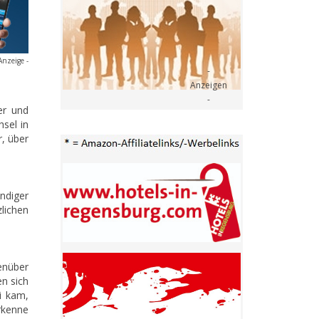
Anzeige -
er und
sel in
r, über
ndiger
lichen
enüber
n sich
i kam,
rkenne