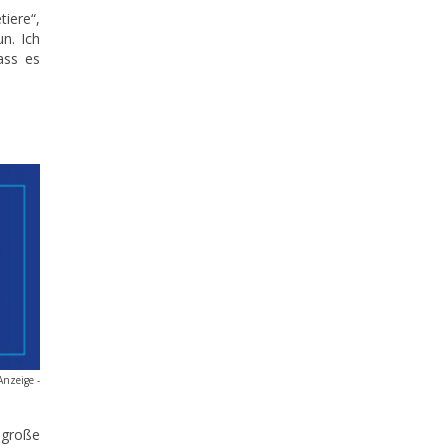
iere“,
n. Ich
ass es
Anzeige -
 große