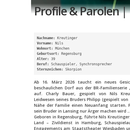
Profile & Parolen |
Nachname:
 Kreutinger
Vorname:
 Nils
Wohnort:
 München
Geburtsort:
 Regensburg
Alter:
 39
Beruf:
 Schauspieler, Synchronsprecher
Sternzeichen:
 Skorpion
Ab 16. März 2026 taucht ein neues Gesi
beschaulichen Dorf aus der BR-Familienseri
auf. Charly Bauer, gespielt von Nils Kreu
Leidwesen seines Bruders Philipp (gespielt von 
Nähe der Familie einen Neuanfang starten. P
sein Bruder in Lansing nur Ärger machen wird 
Geboren in Regensburg, führte Nils Kreutinge
Land – Zivildienst in Hamburg, Schauspielau
Engagements am Staatstheater Wiesbaden un