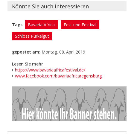
Tickets sind vor Ort an der Festivalkasse erhältlich. Für
Könnte Sie auch interessieren
MZ-Club-Card-Besitzer gibt es gegen Vorzeigen der
Karte 10 % Rabatt auf den regulären Ticketpreis.
Lesen Sie die Artikel zu den relevanten Festivals in und
um Regensburg. Stichwort:
Tags:
Bavaria Africa
Fest und Festival
„Fest und Festival“
Schloss Pürkelgut
gepostet am:
Montag, 08. April 2019
Lesen Sie mehr
https://www.bavariaafricafestival.de/
www.facebook.com/bavariaafricaregensburg
- Anzeige -