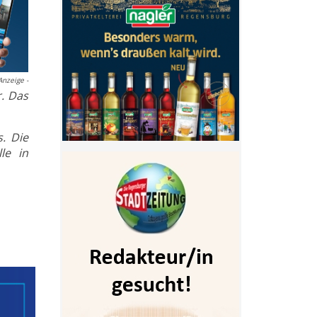
Anzeige -
r. Das
. Die
le in
- Anzeige -