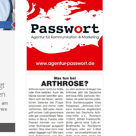
gt
en
ni am
rere