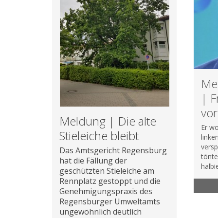
Meh
| F
vor
Meldung | Die alte
Er wo
Stieleiche bleibt
linke
versp
Das Amtsgericht Regensburg
tönte
hat die Fällung der
halbi
geschützten Stieleiche am
Rennplatz gestoppt und die
Genehmigungspraxis des
Regensburger Umweltamts
ungewöhnlich deutlich