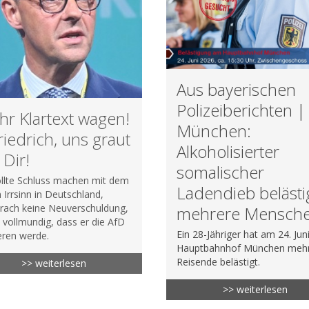
Aus bayerischen
Polizeiberichten |
r Klartext wagen!
München:
riedrich, uns graut
Alkoholisierter
 Dir!
somalischer
llte Schluss machen mit dem
Ladendieb belästi
n Irrsinn in Deutschland,
rach keine Neuverschuldung,
mehrere Mensch
 vollmundig, dass er die AfD
Ein 28-Jähriger hat am 24. Ju
eren werde.
Hauptbahnhof München meh
Reisende belästigt.
>> weiterlesen
>> weiterlesen