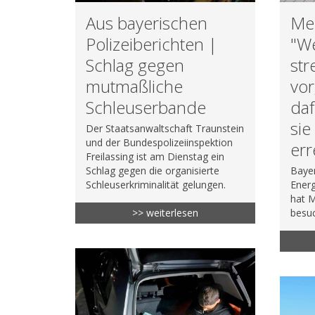
Me
Aus bayerischen
"W
Polizeiberichten |
str
Schlag gegen
vor
mutmaßliche
daf
Schleuserbande
sie
Der Staatsanwaltschaft Traunstein
und der Bundespolizeiinspektion
err
Freilassing ist am Dienstag ein
Bayer
Schlag gegen die organisierte
Energ
Schleuserkriminalität gelungen.
hat 
besuc
>> weiterlesen