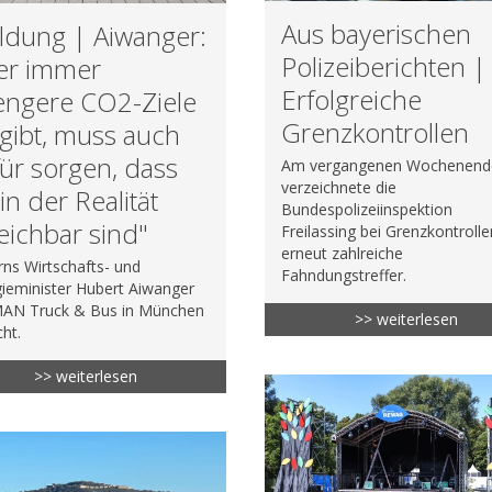
Aus bayerischen
ldung | Aiwanger:
Polizeiberichten |
er immer
Erfolgreiche
engere CO2-Ziele
Grenzkontrollen
gibt, muss auch
ür sorgen, dass
Am vergangenen Wochenend
verzeichnete die
 in der Realität
Bundespolizeiinspektion
eichbar sind"
Freilassing bei Grenzkontroll
erneut zahlreiche
ns Wirtschafts- und
Fahndungstreffer.
ieminister Hubert Aiwanger
MAN Truck & Bus in München
>> weiterlesen
ht.
>> weiterlesen