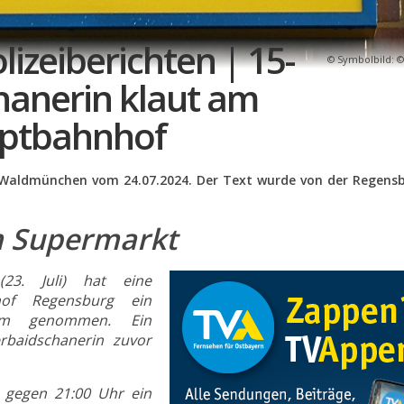
izeiberichten | 15-
Symbolbild: ©
hanerin klaut am
ptbahnhof
n Waldmünchen vom 24.07.2024. Der Text wurde von der Regens
im Supermarkt
23. Juli) hat eine
hof Regensburg ein
am genommen. Ein
erbaidschanerin zuvor
e gegen 21:00 Uhr ein