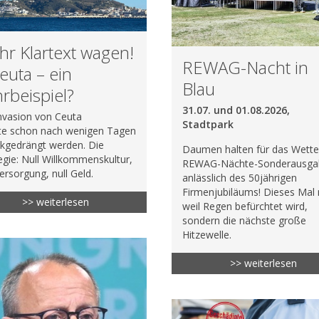
r Klartext wagen!
REWAG-Nacht in
euta – ein
Blau
rbeispiel?
31.07. und 01.08.2026,
nvasion von Ceuta
Stadtpark
te schon nach wenigen Tagen
ckgedrängt werden. Die
Daumen halten für das Wette
egie: Null Willkommenskultur,
REWAG-Nächte-Sonderausga
Versorgung, null Geld.
anlässlich des 50jährigen
Firmenjubiläums! Dieses Mal 
>> weiterlesen
weil Regen befürchtet wird,
sondern die nächste große
Hitzewelle.
>> weiterlesen