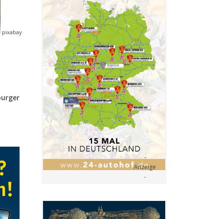
 pixabay
burger