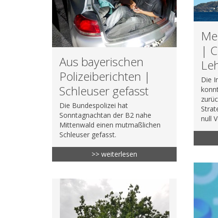
Meh
| C
Aus bayerischen
Leh
Polizeiberichten |
Die I
Schleuser gefasst
konn
zurü
Die Bundespolizei hat
Strat
Sonntagnachtan der B2 nahe
null 
Mittenwald einen mutmaßlichen
Schleuser gefasst.
>> weiterlesen