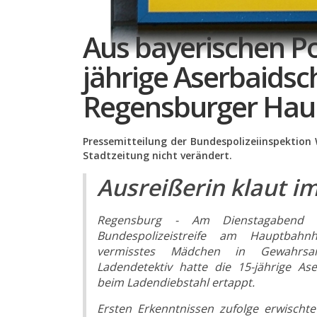
Aus bayerischen Pol
jährige Aserbaidsc
Regensburger Hau
Pressemitteilung der Bundespolizeiinspektio
Stadtzeitung nicht verändert.
Ausreißerin klaut 
Regensburg - Am Dienstagabend (
Bundespolizeistreife am Hauptbahn
vermisstes Mädchen in Gewahrs
Ladendetektiv hatte die 15-jährige As
beim Ladendiebstahl ertappt.
Ersten Erkenntnissen zufolge erwischt