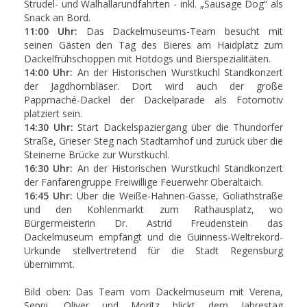
Strudel- und Walhallarundfahrten - inkl. „Sausage Dog“ als
Snack an Bord.
11:00 Uhr:
Das Dackelmuseums-Team besucht mit
seinen Gästen den Tag des Bieres am Haidplatz zum
Dackelfrühschoppen mit Hotdogs und Bierspezialitäten.
14:00 Uhr:
An der Historischen Wurstkuchl Standkonzert
der Jagdhornbläser. Dort wird auch der große
Pappmaché-Dackel der Dackelparade als Fotomotiv
platziert sein.
14:30 Uhr:
Start Dackelspaziergang über die Thundorfer
Straße, Grieser Steg nach Stadtamhof und zurück über die
Steinerne Brücke zur Wurstkuchl.
16:30 Uhr:
An der Historischen Wurstkuchl Standkonzert
der Fanfarengruppe Freiwillige Feuerwehr Oberaltaich.
16:45 Uhr:
Über die Weiße-Hahnen-Gasse, Goliathstraße
und den Kohlenmarkt zum Rathausplatz, wo
Bürgermeisterin Dr. Astrid Freudenstein das
Dackelmuseum empfängt und die Guinness-Weltrekord-
Urkunde stellvertretend für die Stadt Regensburg
übernimmt.
Bild oben: Das Team vom Dackelmuseum mit Verena,
Seppi, Oliver und Moritz blickt dem Jahrestag