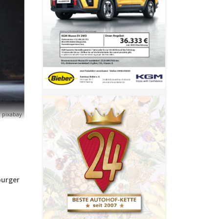
 pixabay
urger