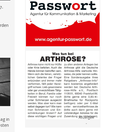
7-
urden
.
ag in
östen