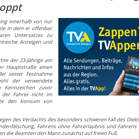
toppt
ging innerhalb von nur
hle in dem er offenbar
baren Untersatzes zu
hlreiche Anzeigen und
chte der 23-Jährige am
er Hauptstraße einen
Bei seiner Festnahme
wohl der verwendete
n Kennzeichen zuvor
der Fahrer nicht im
- 
umte den Konsum von
wegen des Verdachts des besonders schweren Fall des Dieb
undenfälschung, Fahrens ohne Fahrerlaubnis und Fahrens 
en die Beamten den Mann zunächst auf freien Fuß.