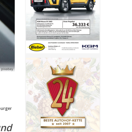
 pixabay
burger
und