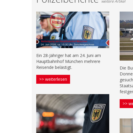
weitere Artikel
Ein 28-Jähriger hat am 24. Juni am
Hauptbahnhof München mehrere
Reisende belästigt.
Die Bu
Donner
>> weiterlesen
gesuch
Staats
festg
>> we