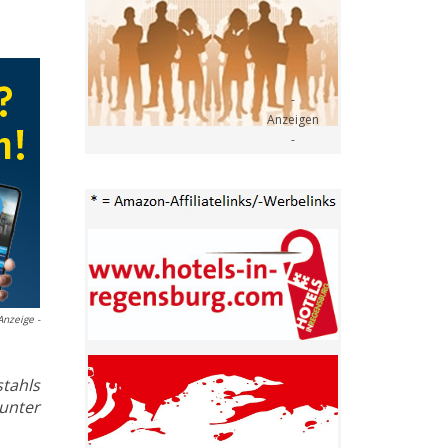
Anzeige -
stahls
unter