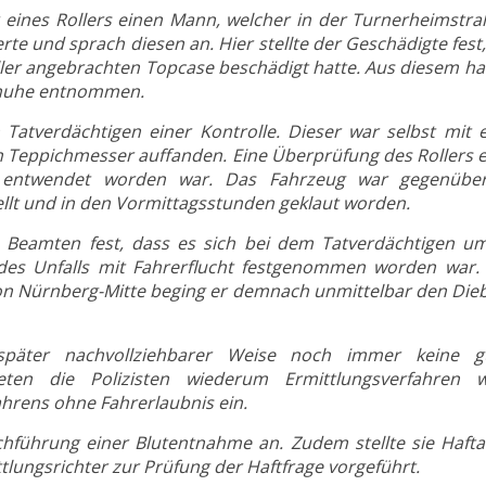
 eines Rollers einen Mann, welcher in der Turnerheimstra
e und sprach diesen an. Hier stellte der Geschädigte fest
ler angebrachten Topcase beschädigt hatte. Aus diesem ha
chuhe entnommen.
 Tatverdächtigen einer Kontrolle. Dieser war selbst mit 
n Teppichmesser auffanden. Eine Überprüfung des Rollers 
 entwendet worden war. Das Fahrzeug war gegenübe
ellt und in den Vormittagsstunden geklaut worden.
ie Beamten fest, dass es sich bei dem Tatverdächtigen u
es Unfalls mit Fahrerflucht festgenommen worden war.
tion Nürnberg-Mitte beging er demnach unmittelbar den Die
päter nachvollziehbarer Weise noch immer keine gü
teten die Polizisten wiederum Ermittlungsverfahren 
ahrens ohne Fahrerlaubnis ein.
chführung einer Blutentnahme an. Zudem stellte sie Hafta
tlungsrichter zur Prüfung der Haftfrage vorgeführt.