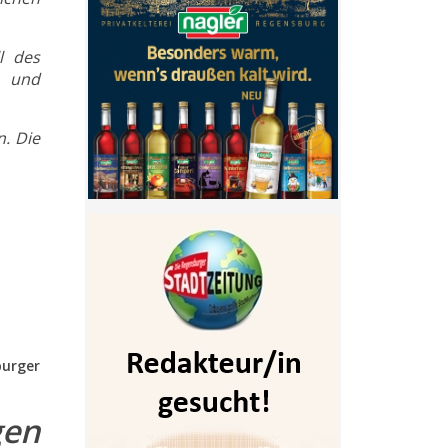
l des
s und
. Die
burger
gen