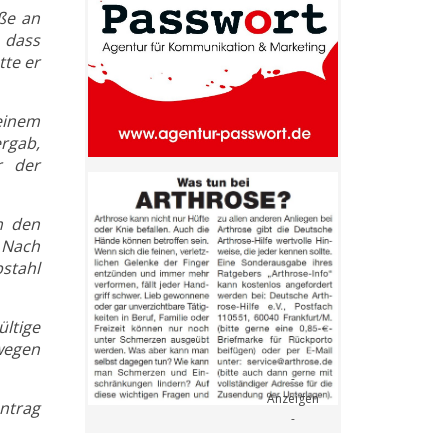
ße an
, dass
tte er
einem
ergab,
r der
m den
 Nach
bstahl
ltige
wegen
ntrag