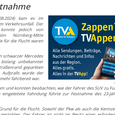
estnahme
08.2024) kam es im
m Verkehrsunfall. Der
 konnte jedoch von
tion Nürnberg-Mitte
 für die Flucht waren
n schwarzer Mercedes
bislang unbekannter
traßenrand geparkten
 Aufpralls wurde der
 mehr fahrbereit war.
- 
am und konnten beobachten, wie der Fahrer des SUV zu Fu
ige eingeleitete Fahndung führte zur Festnahme des 23-jä
 Grund für die Flucht. Sowohl der Pkw als auch die Kennze
stohlen. Der Fahrer ist nicht im Besitz einer erforderl