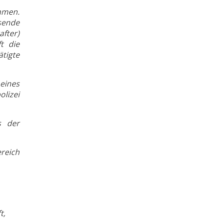
hmen.
sende
fter)
t die
tigte
eines
lizei
s der
ereich
t,