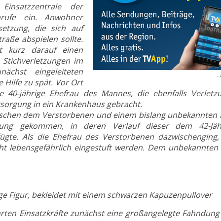
insatzzentrale der
nrufe ein. Anwohner
etzung, die sich auf
raße abspielen sollte.
rt kurz darauf einen
Stichverletzungen im
ächst eingeleiteten
- 
 Hilfe zu spät. Vor Ort
 40-jährige Ehefrau des Mannes, die ebenfalls Verletz
rsorgung in ein Krankenhaus gebracht.
wischen dem Verstorbenen und einem bislang unbekannten
zung gekommen, in deren Verlauf dieser dem 42-Jäh
fügte. Als die Ehefrau des Verstorbenen dazwischenging, 
icht lebensgefährlich eingestuft werden. Dem unbekannten
tige Figur, bekleidet mit einem schwarzen Kapuzenpullover
hrten Einsatzkräfte zunächst eine großangelegte Fahndung