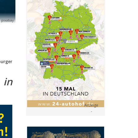
 pixabay
burger
 in