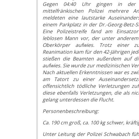
Gegen 04:40 Uhr gingen in der E
mittelfränkischen Polizei mehrere A
meldeten eine lautstarke Auseinanders
einem Parkplatz in der Dr.-Georg-Betz-St
Eine Polizeistreife fand am Einsatzo
leblosen Mann vor, der unter anderem 
Oberkörper aufwies. Trotz einer zun
Reanimation kam für den 42-Jährigen jede
stießen die Beamten außerdem auf die
aufwies. Sie wurde zur medizinischen Ve
Nach aktuellen Erkenntnissen war es z
am Tatort zu einer Auseinanderset
offensichtlich tödliche Verletzungen zu
diese ebenfalls Verletzungen, die als n
gelang unterdessen die Flucht.
Personenbeschreibung:
Ca. 190 cm groß, ca. 100 kg schwer, kräf
Unter Leitung der Polizei Schwabach fü