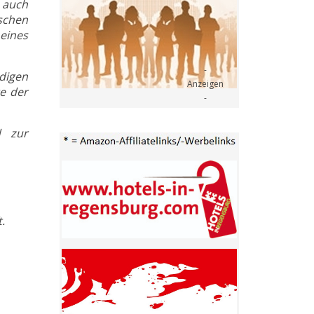
 auch
schen
eines
digen
e der
d zur
.