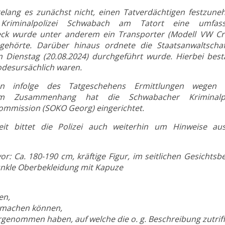
elang es zunächst nicht, einen Tatverdächtigen festzune
Kriminalpolizei Schwabach am Tatort eine umfas
ck wurde unter anderem ein Transporter (Modell VW Cra
 gehörte. Darüber hinaus ordnete die Staatsanwaltschaf
Dienstag (20.08.2024) durchgeführt wurde. Hierbei bestä
odesursächlich waren.
ben infolge des Tatgeschehens Ermittlungen wegen 
esem Zusammenhang hat die Schwabacher Kriminalpo
kommission (SOKO Georg) eingerichtet.
eit bittet die Polizei auch weiterhin um Hinweise au
r: Ca. 180-190 cm, kräftige Figur, im seitlichen Gesichtsb
dunkle Oberbekleidung mit Kapuze
en,
t machen können,
rgenommen haben, auf welche die o. g. Beschreibung zutriff