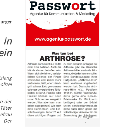
burger
 in
ein
slang
lizei
n der
Täter
efrau
. Der